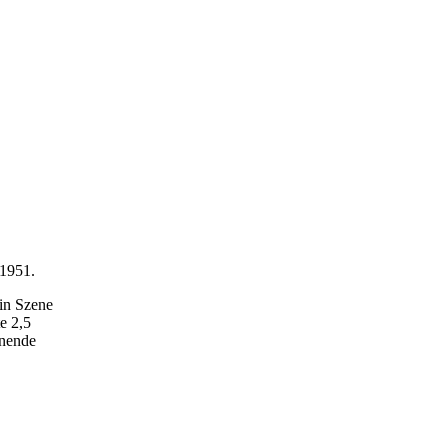
 1951.
in Szene
e 2,5
enende