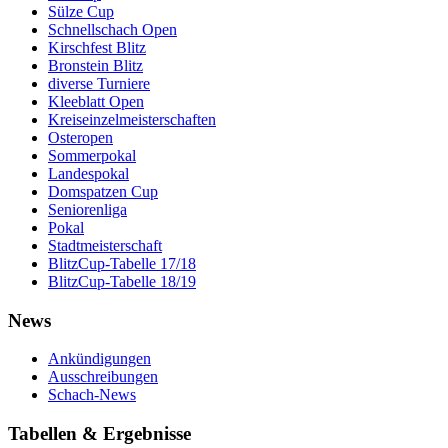
Sülze Cup
Schnellschach Open
Kirschfest Blitz
Bronstein Blitz
diverse Turniere
Kleeblatt Open
Kreiseinzelmeisterschaften
Osteropen
Sommerpokal
Landespokal
Domspatzen Cup
Seniorenliga
Pokal
Stadtmeisterschaft
BlitzCup-Tabelle 17/18
BlitzCup-Tabelle 18/19
News
Ankündigungen
Ausschreibungen
Schach-News
Tabellen & Ergebnisse