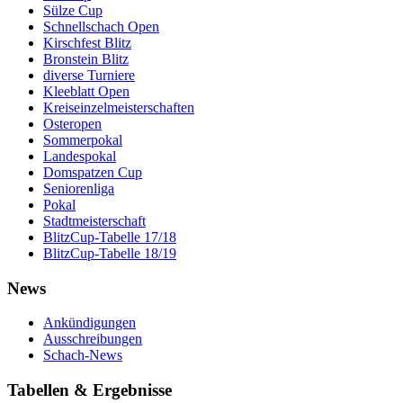
Sülze Cup
Schnellschach Open
Kirschfest Blitz
Bronstein Blitz
diverse Turniere
Kleeblatt Open
Kreiseinzelmeisterschaften
Osteropen
Sommerpokal
Landespokal
Domspatzen Cup
Seniorenliga
Pokal
Stadtmeisterschaft
BlitzCup-Tabelle 17/18
BlitzCup-Tabelle 18/19
News
Ankündigungen
Ausschreibungen
Schach-News
Tabellen & Ergebnisse