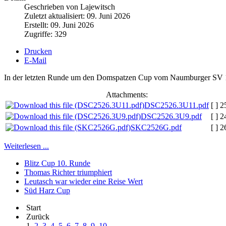
Geschrieben von Lajewitsch
Zuletzt aktualisiert: 09. Juni 2026
Erstellt: 09. Juni 2026
Zugriffe: 329
Drucken
E-Mail
In der letzten Runde um den Domspatzen Cup vom Naumburger SV 1951
Attachments:
DSC2526.3U11.pdf
[ ]
2
DSC2526.3U9.pdf
[ ]
2
SKC2526G.pdf
[ ]
2
Weiterlesen ...
Blitz Cup 10. Runde
Thomas Richter triumphiert
Leutasch war wieder eine Reise Wert
Süd Harz Cup
Start
Zurück
1
2
3
4
5
6
7
8
9
10