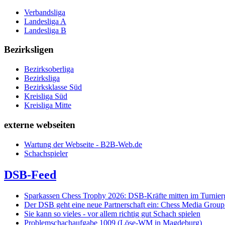
Verbandsliga
Landesliga A
Landesliga B
Bezirksligen
Bezirksoberliga
Bezirksliga
Bezirksklasse Süd
Kreisliga Süd
Kreisliga Mitte
externe webseiten
Wartung der Webseite - B2B-Web.de
Schachspieler
DSB-Feed
Sparkassen Chess Trophy 2026: DSB-Kräfte mitten im Turnie
Der DSB geht eine neue Partnerschaft ein: Chess Media Grou
Sie kann so vieles - vor allem richtig gut Schach spielen
Problemschachaufgabe 1009 (Löse-WM in Magdeburg)