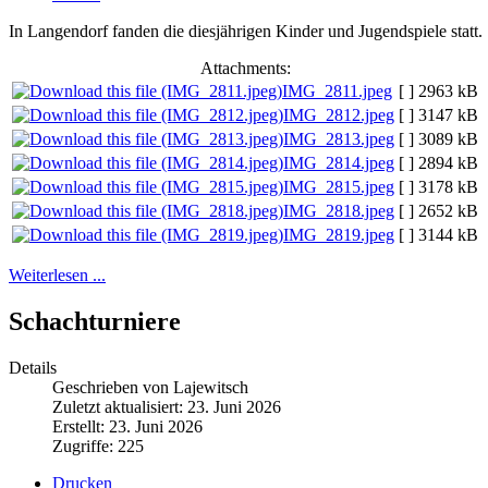
In Langendorf fanden die diesjährigen Kinder und Jugendspiele statt.
Attachments:
IMG_2811.jpeg
[ ]
2963 kB
IMG_2812.jpeg
[ ]
3147 kB
IMG_2813.jpeg
[ ]
3089 kB
IMG_2814.jpeg
[ ]
2894 kB
IMG_2815.jpeg
[ ]
3178 kB
IMG_2818.jpeg
[ ]
2652 kB
IMG_2819.jpeg
[ ]
3144 kB
Weiterlesen ...
Schachturniere
Details
Geschrieben von Lajewitsch
Zuletzt aktualisiert: 23. Juni 2026
Erstellt: 23. Juni 2026
Zugriffe: 225
Drucken