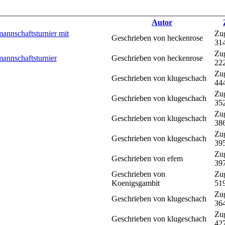
Autor
annschaftsturnier mit
Zug
Geschrieben von heckenrose
31
Zug
annschaftsturnier
Geschrieben von heckenrose
22
Zug
Geschrieben von klugeschach
44
Zug
Geschrieben von klugeschach
35
Zug
Geschrieben von klugeschach
38
Zug
Geschrieben von klugeschach
39
Zug
Geschrieben von efem
39
Geschrieben von
Zug
Koenigsgambit
51
Zug
Geschrieben von klugeschach
36
Zug
Geschrieben von klugeschach
42