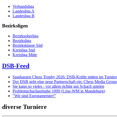
Verbandsliga
Landesliga A
Landesliga B
Bezirksligen
Bezirksoberliga
Bezirksliga
Bezirksklasse Süd
Kreisliga Süd
Kreisliga Mitte
DSB-Feed
Sparkassen Chess Trophy 2026: DSB-Kräfte mitten im Turnie
Der DSB geht eine neue Partnerschaft ein: Chess Media Grou
Sie kann so vieles - vor allem richtig gut Schach spielen
Problemschachaufgabe 1009 (Löse-WM in Magdeburg)
"Wir sind Europameister!"
diverse Turniere