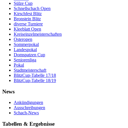
Sülze Cup
Schnellschach Open
Kirschfest Blitz
Bronstein Blitz
diverse Turniere
Kleeblatt Open
Kreiseinzelmeisterschaften
Osteropen
Sommerpokal
Landespokal
Domspatzen Cup
Seniorenliga
Pokal
Stadtmeisterschaft
BlitzCup-Tabelle 17/18
BlitzCup-Tabelle 18/19
News
Ankündigungen
Ausschreibungen
Schach-News
Tabellen & Ergebnisse