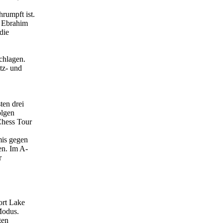
hrumpft ist.
n Ebrahim
die
chlagen.
tz- und
ten drei
olgen
Chess Tour
mis gegen
en. Im A-
r
ort Lake
Modus.
gen