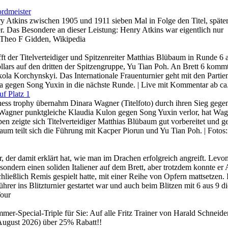
ordmeister
y Atkins zwischen 1905 und 1911 sieben Mal in Folge den Titel, späte
er. Das Besondere an dieser Leistung: Henry Atkins war eigentlich nur
: Theo F Gidden, Wikipedia
t der Titelverteidiger und Spitzenreiter Matthias Blübaum in Runde 6 
ollars auf den dritten der Spitzengruppe, Yu Tian Poh. An Brett 6 komm
ola Korchynskyi. Das Internationale Frauenturnier geht mit den Partie
a gegen Song Yuxin in die nächste Runde. | Live mit Kommentar ab ca
f Platz 1
hess trophy übernahm Dinara Wagner (Titelfoto) durch ihren Sieg gegen
t Wagner punktgleiche Klaudia Kulon gegen Song Yuxin verlor, hat Wa
n zeigte sich Titelverteidiger Matthias Blübaum gut vorbereitet und 
aum teilt sich die Führung mit Kacper Piorun und Yu Tian Poh. | Fotos:
r, der damit erklärt hat, wie man im Drachen erfolgreich angreift. Levo
ondern einen soliden Italiener auf dem Brett, aber trotzdem konnte er 
chließlich Remis gespielt hatte, mit einer Reihe von Opfern mattsetzen. 
rer ins Blitzturnier gestartet war und auch beim Blitzen mit 6 aus 9 d
Tour
er-Special-Triple für Sie: Auf alle Fritz Trainer von Harald Schneide
August 2026) über 25% Rabatt!!