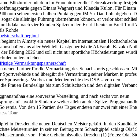
me Blitzturnier mit dem im Frauenturnier die Tiebreakwertung festgel
Eröffnungspartie gegen Dinara Wagner) und Klaudia Kulon. Für Dinar
 Blübaum seinen ersten halben Punkt gegen IM Yu Tian Poh abgeben. D
sogar die alleinige Führung übernehmen können, er verlor aber schließ
nkhdalai nach vier Runden Spitzenreiter. Er tritt heute an Brett 1 mit
Nils Rohde
eisterschaft beginnt
 beginnt in Almaty ein neues Kapitel im internationalen Hochschulsch
schaften aus aller Welt teil. Gastgeber ist die Al-Farabi Kazakh Nat
n der Bildung 2026 und soll nicht nur sportliche Höchstleistungen würd
hulen unterstreichen.
istige Vermarktungspartnerschaft
 neuen Partner für die Vermarktung des Schachsports geschlossen. Mi
r Sportverbände und übergibt die Vermarktung seiner Marken in profes
er Sponsoring-, Werbe- und Medienrechte des DSB – von den
 die Frauen-Bundesliga bis zum Schulschach und den digitalen Verban
aggnanandhaa eine souveräne Vorstellung, und nach sechs von neun
rsprung auf Javokhir Sindarov weiter allein an der Spitze. Praggnanan
 remis. Von den 15 Partien des Tages endeten nur zwei mit einer Ent
hess Tour
fel in Dresden die neuen Deutschen Meister gekürt. In den Kandidate
chste Meisterturnier. In seinem Beitrag zum Schachgipfel schlägt Olaf 
isterturnier vor. | Foto: Geheimnisvolles Dresden (1) (Fotos: Olaf St