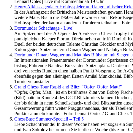
Lennart Ootes | Live mit Kommentar ab 19 Uhr
Henry Atkins - genialer Hobbyspieler und lange britischer Rek
In der Anfangszeit der Britischen Meisterschaften gewann Henr
weitere Male. Bis in die 1960er Jahre war er damit Rekordsieg
Hobbyspieler, der kaum an anderen Turnieren teilnahm. | Foto
Dortmunder Schachtage - Live!
Am Spitzenbrett des A-Opens der Sparkassen Chess Trophy triff
punktgleichen Kacper Piorun. Direkt neben an trifft Dimitrij K
Duell der beiden deutschen Talente Christian Glöckler und Myk
Kulon gegen Spitzenreiterin Dinara Wagner und Nataliya Buks
Dortmund: Dinara Wagner und Matthias Blübaum mit Siegen au
Im Internationalen Frauenturnier der Dortmunder Sparkassen c
bislang Führende Nataliya Buksa den Spitzenplatz. Da die mi
drei von sechs Runden einen halben Punkt Vorsprung. Im A-Ope
ebenfalls gegen den alleinigen Ersten Amilal Munkhdalai. Blüb
Turnierveranstalter
Grand Chess Tour Rapid and Blitz: "Opfer, Opfer, Matt!"
"Opfer, Opfer, Matt!" ist ein berühmtes Zitat von Bobby Fische
(Bild) hatte in Runde 4 des GCT-Blitzturniers keinen Drachen, s
der bis dahin in neun Schnellschach- und drei Blitzpartien auss
Gesamtwertung führt weiter Praggnanandhaa, der als Tabellenfüh
Punkte sammeln konnte. | Foto: Lennart Ootes / Grand Chess 
ChessBase Summer-Special! – Teil 5
Liebe Schachfreunde! In dieser Woche haben wir sogar ein Summ
und Ivan Sokolov bekommen Sie in dieser Woche (bis zum 9. 