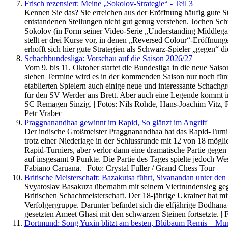
Frisch rezensiert: Meine „Sokolov-Strategie“ - Teil 3
Kennen Sie das? Sie erreichen aus der Eröffnung häufig gute St
entstandenen Stellungen nicht gut genug verstehen. Jochen Sch
Sokolov (in Form seiner Video-Serie „Understanding Middlegame 
stellt er drei Kurse vor, in denen „Reversed Colour“-Eröffnun
erhofft sich hier gute Strategien als Schwarz-Spieler „gegen“ d
Schachbundesliga: Vorschau auf die Saison 2026/27
Vom 9. bis 11. Oktober startet die Bundesliga in die neue Saiso
sieben Termine wird es in der kommenden Saison nur noch fünf 
etablierten Spielern auch einige neue und interessante Schach
für den SV Werder ans Brett. Aber auch eine Legende kommt im 
SC Remagen Sinzig. | Fotos: Nils Rohde, Hans-Joachim Vitz, R
Petr Vrabec
Praggnanandhaa gewinnt im Rapid, So glänzt im Angriff
Der indische Großmeister Praggnanandhaa hat das Rapid-Turn
trotz einer Niederlage in der Schlussrunde mit 12 von 18 mögli
Rapid-Turniers, aber verlor dann eine dramatische Partie ge
auf insgesamt 9 Punkte. Die Partie des Tages spielte jedoch W
Fabiano Caruana. | Foto: Crystal Fuller / Grand Chess Tour
Britische Meisterschaft: Bazakutsa führt, Sivanandan unter den
Svyatoslav Basakuza übernahm mit seinem Viertrundensieg geg
Britischen Schachmeisterschaft. Der 18-jährige Ukrainer hat mi
Verfolgergruppe. Darunter befindet sich die elfjährige Bodhan
gesetzten Ameet Ghasi mit den schwarzen Steinen fortsetzte. | 
Dortmund: Song Yuxin blitzt am besten, Blübaum Remis – Mun