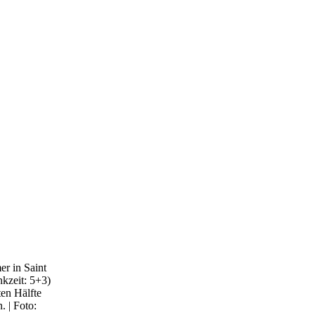
r in Saint
kzeit: 5+3)
ten Hälfte
. | Foto: