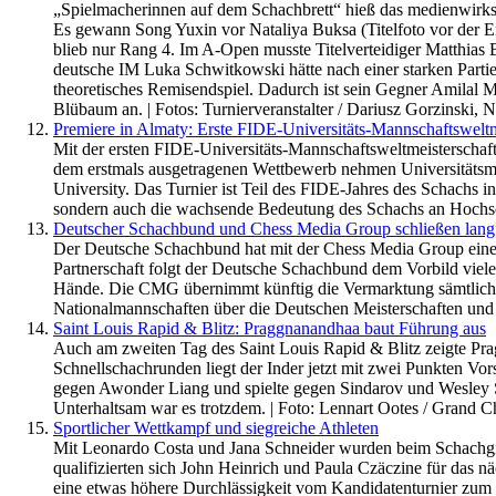
„Spielmacherinnen auf dem Schachbrett“ hieß das medienwirksa
Es gewann Song Yuxin vor Nataliya Buksa (Titelfoto vor der 
blieb nur Rang 4. Im A-Open musste Titelverteidiger Matthias
deutsche IM Luka Schwitkowski hätte nach einer starken Partie 
theoretisches Remisendspiel. Dadurch ist sein Gegner Amilal Mu
Blübaum an. | Fotos: Turnierveranstalter / Dariusz Gorzinski, 
Premiere in Almaty: Erste FIDE-Universitäts-Mannschaftsweltm
Mit der ersten FIDE-Universitäts-Mannschaftsweltmeisterschaft
dem erstmals ausgetragenen Wettbewerb nehmen Universitätsmann
University. Das Turnier ist Teil des FIDE-Jahres des Schachs i
sondern auch die wachsende Bedeutung des Schachs an Hochsc
Deutscher Schachbund und Chess Media Group schließen langfr
Der Deutsche Schachbund hat mit der Chess Media Group einen
Partnerschaft folgt der Deutsche Schachbund dem Vorbild viele
Hände. Die CMG übernimmt künftig die Vermarktung sämtlich
Nationalmannschaften über die Deutschen Meisterschaften und
Saint Louis Rapid & Blitz: Praggnanandhaa baut Führung aus
Auch am zweiten Tag des Saint Louis Rapid & Blitz zeigte Pr
Schnellschachrunden liegt der Inder jetzt mit zwei Punkten Vo
gegen Awonder Liang und spielte gegen Sindarov und Wesley So
Unterhaltsam war es trotzdem. | Foto: Lennart Ootes / Grand C
Sportlicher Wettkampf und siegreiche Athleten
Mit Leonardo Costa und Jana Schneider wurden beim Schachgip
qualifizierten sich John Heinrich und Paula Czäczine für das nä
eine etwas höhere Durchlässigkeit vom Kandidatenturnier zum Me