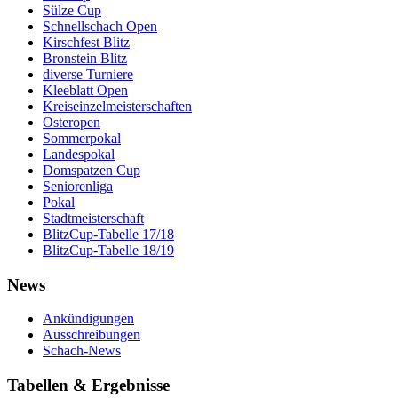
Sülze Cup
Schnellschach Open
Kirschfest Blitz
Bronstein Blitz
diverse Turniere
Kleeblatt Open
Kreiseinzelmeisterschaften
Osteropen
Sommerpokal
Landespokal
Domspatzen Cup
Seniorenliga
Pokal
Stadtmeisterschaft
BlitzCup-Tabelle 17/18
BlitzCup-Tabelle 18/19
News
Ankündigungen
Ausschreibungen
Schach-News
Tabellen & Ergebnisse