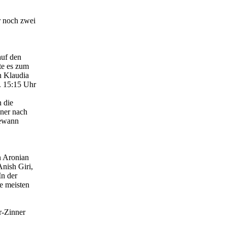
r noch zwei
auf den
te es zum
n Klaudia
. 15:15 Uhr
 die
gner nach
gewann
n Aronian
Anish Giri,
In der
ie meisten
r-Zinner