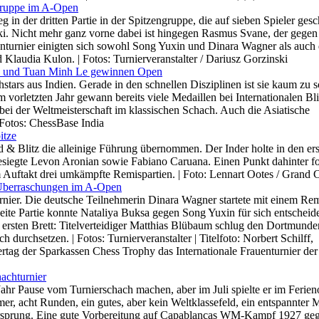
gruppe im A-Open
g in der dritten Partie in der Spitzengruppe, die auf sieben Spieler gesc
i. Nicht mehr ganz vorne dabei ist hingegen Rasmus Svane, der gege
nturnier einigten sich sowohl Song Yuxin und Dinara Wagner als auch 
Klaudia Kulon. | Fotos: Turnierveranstalter / Dariusz Gorzinski
nev und Tuan Minh Le gewinnen Open
stars aus Indien. Gerade in den schnellen Disziplinen ist sie kaum zu s
vorletzten Jahr gewann bereits viele Medaillen bei Internationalen Bli
bei der Weltmeisterschaft im klassischen Schach. Auch die Asiatische
 Fotos: ChessBase India
itze
& Blitz die alleinige Führung übernommen. Der Inder holte in den ers
siegte Levon Aronian sowie Fabiano Caruana. Einen Punkt dahinter f
Auftakt drei umkämpfte Remispartien. | Foto: Lennart Ootes / Grand 
g Überraschungen im A-Open
turnier. Die deutsche Teilnehmerin Dinara Wagner startete mit einem Re
ite Partie konnte Nataliya Buksa gegen Song Yuxin für sich entscheid
ersten Brett: Titelverteidiger Matthias Blübaum schlug den Dortmunde
urchsetzen. | Fotos: Turnierveranstalter | Titelfoto: Norbert Schilff,
rtag der Sparkassen Chess Trophy das Internationale Frauenturnier der
achturnier
Jahr Pause vom Turnierschach machen, aber im Juli spielte er im Ferien
r, acht Runden, ein gutes, aber kein Weltklassefeld, ein entspannter 
rsprung. Eine gute Vorbereitung auf Capablancas WM-Kampf 1927 ge