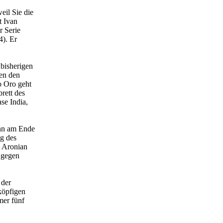
eil Sie die
t Ivan
r Serie
4). Er
 bisherigen
ben den
o Oro geht
rett des
se India,
ann am Ende
ag des
n Aronian
 gegen
 der
köpfigen
mer fünf