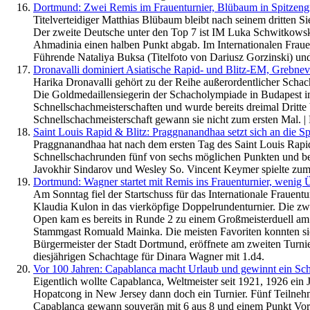
Dortmund: Zwei Remis im Frauenturnier, Blübaum in Spitzen
Titelverteidiger Matthias Blübaum bleibt nach seinem dritten Sie
Der zweite Deutsche unter den Top 7 ist IM Luka Schwitkowsk
Ahmadinia einen halben Punkt abgab. Im Internationalen Fraue
Führende Nataliya Buksa (Titelfoto von Dariusz Gorzinski) und 
Dronavalli dominiert Asiatische Rapid- und Blitz-EM, Greb
Harika Dronavalli gehört zu der Reihe außerordentlicher Schach
Die Goldmedaillensiegerin der Schacholympiade in Budapest im 
Schnellschachmeisterschaften und wurde bereits dreimal Dritte 
Schnellschachmeisterschaft gewann sie nicht zum ersten Mal. |
Saint Louis Rapid & Blitz: Praggnanandhaa setzt sich an die Sp
Praggnanandhaa hat nach dem ersten Tag des Saint Louis Rapid 
Schnellschachrunden fünf von sechs möglichen Punkten und be
Javokhir Sindarov und Wesley So. Vincent Keymer spielte zum 
Dortmund: Wagner startet mit Remis ins Frauenturnier, weni
Am Sonntag fiel der Startschuss für das Internationale Frauen
Klaudia Kulon in das vierköpfige Doppelrundenturnier. Die zwe
Open kam es bereits in Runde 2 zu einem Großmeisterduell am 
Stammgast Romuald Mainka. Die meisten Favoriten konnten sich d
Bürgermeister der Stadt Dortmund, eröffnete am zweiten Turnie
diesjährigen Schachtage für Dinara Wagner mit 1.d4.
Vor 100 Jahren: Capablanca macht Urlaub und gewinnt ein Sch
Eigentlich wollte Capablanca, Weltmeister seit 1921, 1926 ein 
Hopatcong in New Jersey dann doch ein Turnier. Fünf Teilnehme
Capablanca gewann souverän mit 6 aus 8 und einem Punkt Vo