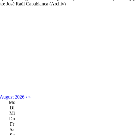
oto: José Raúl Capablanca (Archiv)
August 2026
›
»
Mo
Di
Mi
Do
Fr
Sa
So