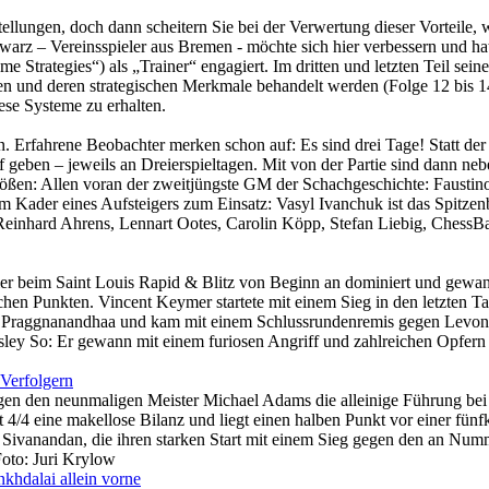
ellungen, doch dann scheitern Sie bei der Verwertung dieser Vorteile, w
warz – Vereinsspieler aus Bremen - möchte sich hier verbessern und ha
Strategies“) als „Trainer“ engagiert. Im dritten und letzten Teil seine
gen und deren strategischen Merkmale behandelt werden (Folge 12 bis 1
iese Systeme zu erhalten.
n. Erfahrene Beobachter merken schon auf: Es sind drei Tage! Statt der
geben – jeweils an Dreierspieltagen. Mit von der Partie sind dann ne
größen: Allen voran der zweitjüngste GM der Schachgeschichte: Faustin
Kader eines Aufsteigers zum Einsatz: Vasyl Ivanchuk ist das Spitzenb
einhard Ahrens, Lennart Ootes, Carolin Köpp, Stefan Liebig, ChessBa
ier beim Saint Louis Rapid & Blitz von Beginn an dominiert und gew
chen Punkten. Vincent Keymer startete mit einem Sieg in den letzten T
gen Praggnanandhaa und kam mit einem Schlussrundenremis gegen Levo
esley So: Er gewann mit einem furiosen Angriff und zahlreichen Opfern
 Verfolgern
en den neunmaligen Meister Michael Adams die alleinige Führung bei
t 4/4 eine makellose Bilanz und liegt einen halben Punkt vor einer fünf
a Sivanandan, die ihren starken Start mit einem Sieg gegen den an Num
Foto: Juri Krylow
khdalai allein vorne