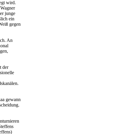
egt wird.
a Wagner
er junge
lich ein
 Weiß gegen
ach. An
ional
igen,
t der
sionelle
dskanälen.
dhaa gewann
scheidung.
nturnieren
Steffens
effens)