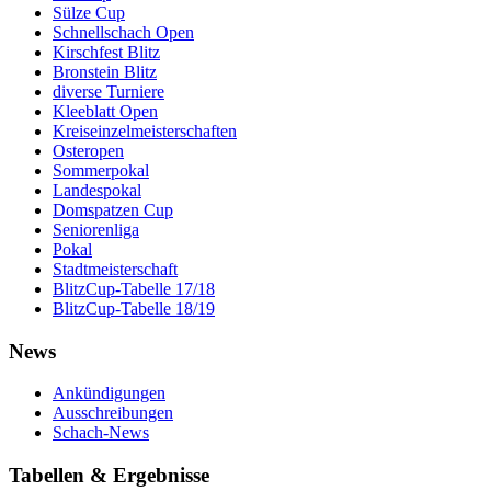
Sülze Cup
Schnellschach Open
Kirschfest Blitz
Bronstein Blitz
diverse Turniere
Kleeblatt Open
Kreiseinzelmeisterschaften
Osteropen
Sommerpokal
Landespokal
Domspatzen Cup
Seniorenliga
Pokal
Stadtmeisterschaft
BlitzCup-Tabelle 17/18
BlitzCup-Tabelle 18/19
News
Ankündigungen
Ausschreibungen
Schach-News
Tabellen & Ergebnisse