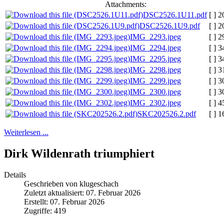
Attachments:
DSC2526.1U11.pdf
[ ]
2
DSC2526.1U9.pdf
[ ]
2
IMG_2293.jpeg
[ ]
2
IMG_2294.jpeg
[ ]
3
IMG_2295.jpeg
[ ]
3
IMG_2298.jpeg
[ ]
3
IMG_2299.jpeg
[ ]
3
IMG_2300.jpeg
[ ]
3
IMG_2302.jpeg
[ ]
4
SKC202526.2.pdf
[ ]
1
Weiterlesen ...
Dirk Wildenrath triumphiert
Details
Geschrieben von klugeschach
Zuletzt aktualisiert: 07. Februar 2026
Erstellt: 07. Februar 2026
Zugriffe: 419