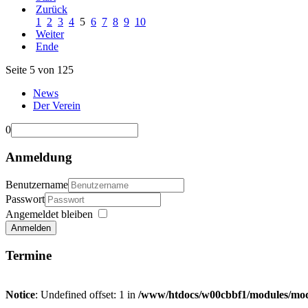
Zurück
1
2
3
4
5
6
7
8
9
10
Weiter
Ende
Seite 5 von 125
News
Der Verein
0
Anmeldung
Benutzername
Passwort
Angemeldet bleiben
Anmelden
Termine
Notice
: Undefined offset: 1 in
/www/htdocs/w00cbbf1/modules/mod