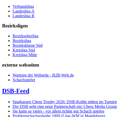
Verbandsliga
Landesliga A
Landesliga B
Bezirksligen
Bezirksoberliga
Bezirksliga
Bezirksklasse Süd
Kreisliga Süd
Kreisliga Mitte
externe webseiten
Wartung der Webseite - B2B-Web.de
Schachspieler
DSB-Feed
Sparkassen Chess Trophy 2026: DSB-Kräfte mitten im Turnie
Der DSB geht eine neue Partnerschaft ein: Chess Media Grou
Sie kann so vieles - vor allem richtig gut Schach spielen
Problemschachaufgabe 1009 (Löse-WM in Magdeburg)