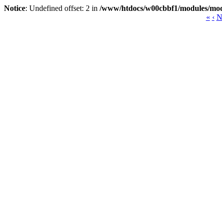
Notice
: Undefined offset: 2 in
/www/htdocs/w00cbbf1/modules/mod
«
‹
N