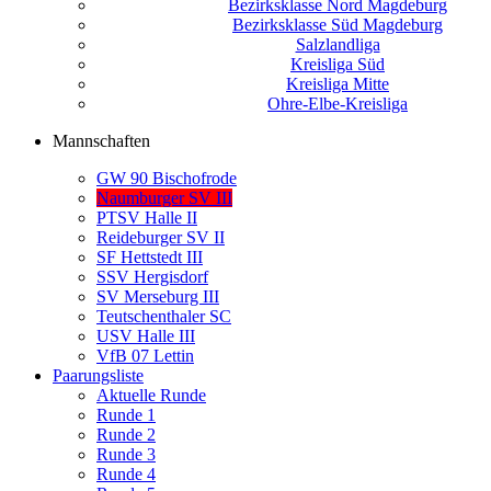
Bezirksklasse Nord Magdeburg
Bezirksklasse Süd Magdeburg
Salzlandliga
Kreisliga Süd
Kreisliga Mitte
Ohre-Elbe-Kreisliga
Mannschaften
GW 90 Bischofrode
Naumburger SV III
PTSV Halle II
Reideburger SV II
SF Hettstedt III
SSV Hergisdorf
SV Merseburg III
Teutschenthaler SC
USV Halle III
VfB 07 Lettin
Paarungsliste
Aktuelle Runde
Runde 1
Runde 2
Runde 3
Runde 4