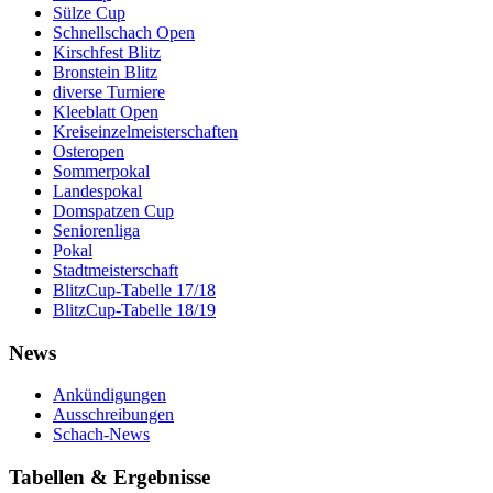
Sülze Cup
Schnellschach Open
Kirschfest Blitz
Bronstein Blitz
diverse Turniere
Kleeblatt Open
Kreiseinzelmeisterschaften
Osteropen
Sommerpokal
Landespokal
Domspatzen Cup
Seniorenliga
Pokal
Stadtmeisterschaft
BlitzCup-Tabelle 17/18
BlitzCup-Tabelle 18/19
News
Ankündigungen
Ausschreibungen
Schach-News
Tabellen & Ergebnisse