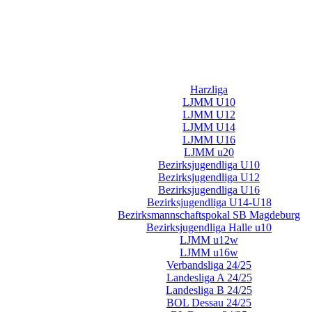
Harzliga
LJMM U10
LJMM U12
LJMM U14
LJMM U16
LJMM u20
Bezirksjugendliga U10
Bezirksjugendliga U12
Bezirksjugendliga U16
Bezirksjugendliga U14-U18
Bezirksmannschaftspokal SB Magdeburg
Bezirksjugendliga Halle u10
LJMM u12w
LJMM u16w
Verbandsliga 24/25
Landesliga A 24/25
Landesliga B 24/25
BOL Dessau 24/25