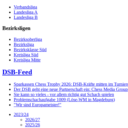
Verbandsliga
Landesliga A
Landesliga B
Bezirksligen
Bezirksoberliga
Bezirksliga
Bezirksklasse Süd
Kreisliga Süd
Kreisliga Mitte
DSB-Feed
Sparkassen Chess Trophy 2026: DSB-Kräfte mitten im Turnie
Der DSB geht eine neue Partnerschaft ein: Chess Media Grou
Sie kann so vieles - vor allem richtig gut Schach spielen
Problemschachaufgabe 1009 (Löse-WM in Magdeburg)
"Wir sind Europameister!"
2023/24
2026/27
2025/26