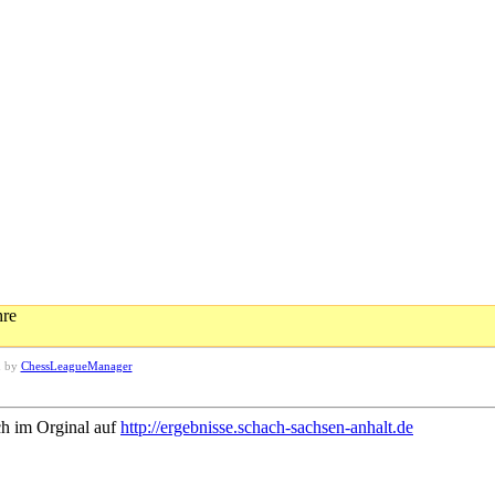
hre
d by
ChessLeagueManager
ch im Orginal auf
http://ergebnisse.schach-sachsen-anhalt.de