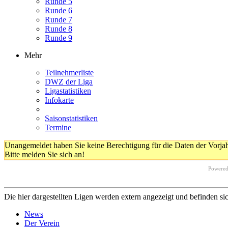
Runde 5
Runde 6
Runde 7
Runde 8
Runde 9
Mehr
Teilnehmerliste
DWZ der Liga
Ligastatistiken
Infokarte
Saisonstatistiken
Termine
Unangemeldet haben Sie keine Berechtigung für die Daten der Vorja
Bitte melden Sie sich an!
Powere
Die hier dargestellten Ligen werden extern angezeigt und befinden si
News
Der Verein