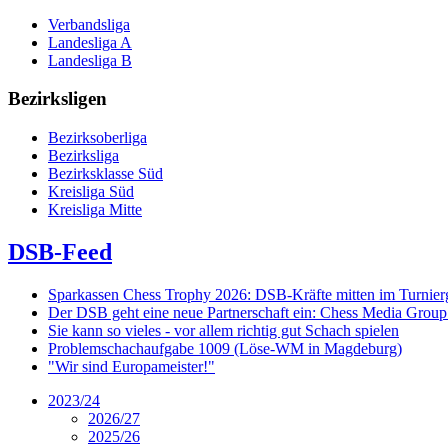
Verbandsliga
Landesliga A
Landesliga B
Bezirksligen
Bezirksoberliga
Bezirksliga
Bezirksklasse Süd
Kreisliga Süd
Kreisliga Mitte
DSB-Feed
Sparkassen Chess Trophy 2026: DSB-Kräfte mitten im Turnie
Der DSB geht eine neue Partnerschaft ein: Chess Media Grou
Sie kann so vieles - vor allem richtig gut Schach spielen
Problemschachaufgabe 1009 (Löse-WM in Magdeburg)
"Wir sind Europameister!"
2023/24
2026/27
2025/26