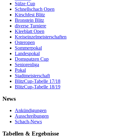
Sülze Cup
Schnellschach Open
Kirschfest Blitz
Bronstein Blitz
diverse Turniere
Kleeblatt Open
Kreiseinzelmeisterschaften
Osteropen
Sommerpokal
Landespokal
Domspatzen Cup
Seniorenliga
Pokal
Stadtmeisterschaft
BlitzCup-Tabelle 17/18
BlitzCup-Tabelle 18/19
News
Ankündigungen
Ausschreibungen
Schach-News
Tabellen & Ergebnisse