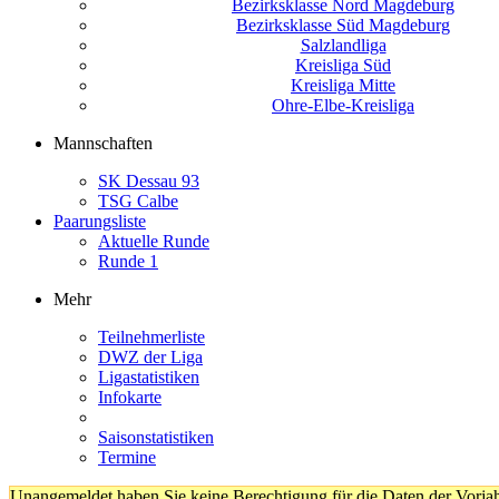
Bezirksklasse Nord Magdeburg
Bezirksklasse Süd Magdeburg
Salzlandliga
Kreisliga Süd
Kreisliga Mitte
Ohre-Elbe-Kreisliga
Mannschaften
SK Dessau 93
TSG Calbe
Paarungsliste
Aktuelle Runde
Runde 1
Mehr
Teilnehmerliste
DWZ der Liga
Ligastatistiken
Infokarte
Saisonstatistiken
Termine
Unangemeldet haben Sie keine Berechtigung für die Daten der Vorja