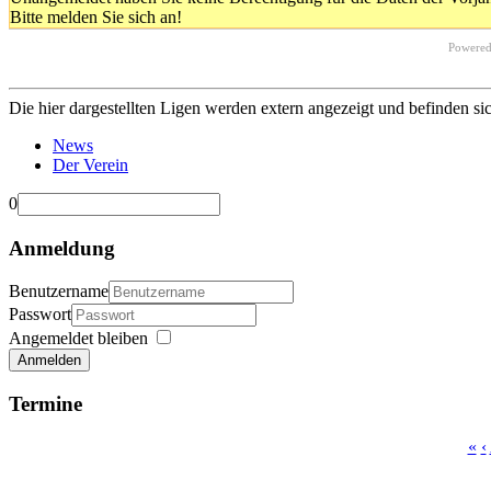
Bitte melden Sie sich an!
Powere
Die hier dargestellten Ligen werden extern angezeigt und befinden si
News
Der Verein
0
Anmeldung
Benutzername
Passwort
Angemeldet bleiben
Anmelden
Termine
«
‹