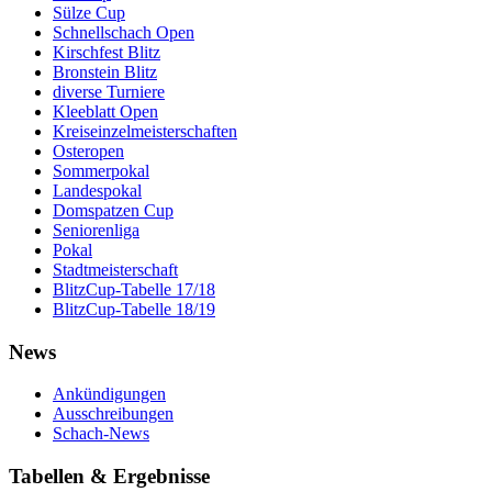
Sülze Cup
Schnellschach Open
Kirschfest Blitz
Bronstein Blitz
diverse Turniere
Kleeblatt Open
Kreiseinzelmeisterschaften
Osteropen
Sommerpokal
Landespokal
Domspatzen Cup
Seniorenliga
Pokal
Stadtmeisterschaft
BlitzCup-Tabelle 17/18
BlitzCup-Tabelle 18/19
News
Ankündigungen
Ausschreibungen
Schach-News
Tabellen & Ergebnisse