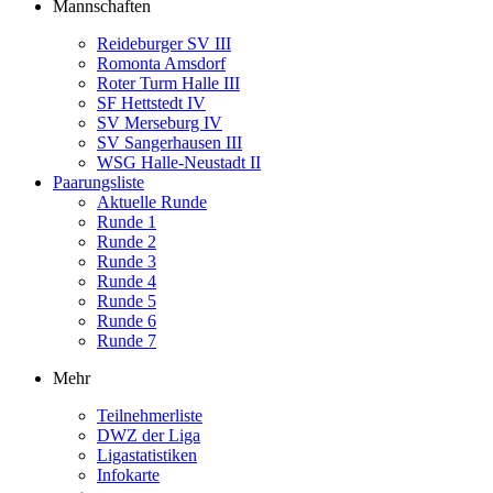
Mannschaften
Reideburger SV III
Romonta Amsdorf
Roter Turm Halle III
SF Hettstedt IV
SV Merseburg IV
SV Sangerhausen III
WSG Halle-Neustadt II
Paarungsliste
Aktuelle Runde
Runde 1
Runde 2
Runde 3
Runde 4
Runde 5
Runde 6
Runde 7
Mehr
Teilnehmerliste
DWZ der Liga
Ligastatistiken
Infokarte