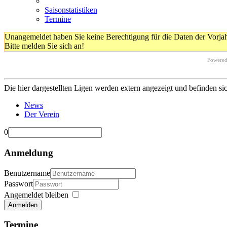
Saisonstatistiken
Termine
Unangemeldet haben Sie keine Berechtigung für die Daten der Vorja
Bitte melden Sie sich an!
Powere
Die hier dargestellten Ligen werden extern angezeigt und befinden si
News
Der Verein
0
Anmeldung
Benutzername
Passwort
Angemeldet bleiben
Anmelden
Termine