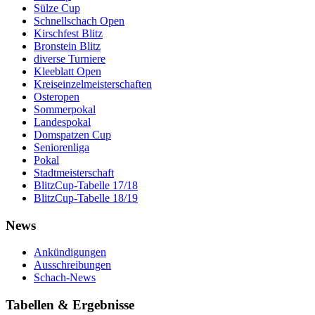
Sülze Cup
Schnellschach Open
Kirschfest Blitz
Bronstein Blitz
diverse Turniere
Kleeblatt Open
Kreiseinzelmeisterschaften
Osteropen
Sommerpokal
Landespokal
Domspatzen Cup
Seniorenliga
Pokal
Stadtmeisterschaft
BlitzCup-Tabelle 17/18
BlitzCup-Tabelle 18/19
News
Ankündigungen
Ausschreibungen
Schach-News
Tabellen & Ergebnisse