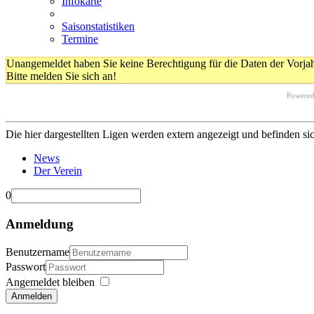
Infokarte
Saisonstatistiken
Termine
Unangemeldet haben Sie keine Berechtigung für die Daten der Vorja
Bitte melden Sie sich an!
Powere
Die hier dargestellten Ligen werden extern angezeigt und befinden si
News
Der Verein
0
Anmeldung
Benutzername
Passwort
Angemeldet bleiben
Anmelden