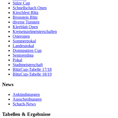
Sülze Cup
Schnellschach Open
Kirschfest Blitz
Bronstein Blitz
diverse Turniere
Kleeblatt Open
Kreiseinzelmeisterschaften
Osteropen
Sommerpokal
Landespokal
Domspatzen Cup
Seniorenliga
Pokal
Stadtmeisterschaft
BlitzCup-Tabelle 17/18
BlitzCup-Tabelle 18/19
News
Ankündigungen
Ausschreibungen
Schach-News
Tabellen & Ergebnisse