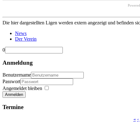
Powere
Die hier dargestellten Ligen werden extern angezeigt und befinden si
News
Der Verein
0
Anmeldung
Benutzername
Passwort
Angemeldet bleiben
Anmelden
Termine
«
‹