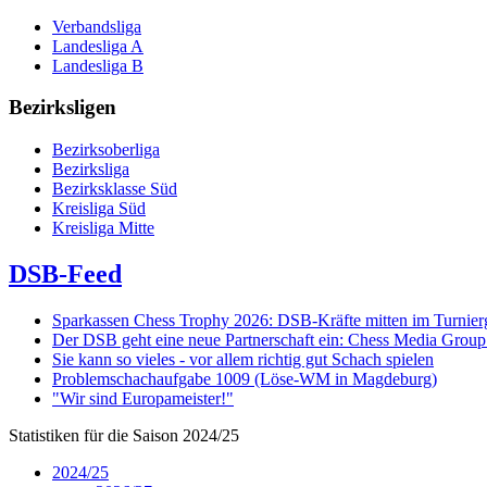
Verbandsliga
Landesliga A
Landesliga B
Bezirksligen
Bezirksoberliga
Bezirksliga
Bezirksklasse Süd
Kreisliga Süd
Kreisliga Mitte
DSB-Feed
Sparkassen Chess Trophy 2026: DSB-Kräfte mitten im Turnie
Der DSB geht eine neue Partnerschaft ein: Chess Media Grou
Sie kann so vieles - vor allem richtig gut Schach spielen
Problemschachaufgabe 1009 (Löse-WM in Magdeburg)
"Wir sind Europameister!"
Statistiken für die Saison 2024/25
2024/25