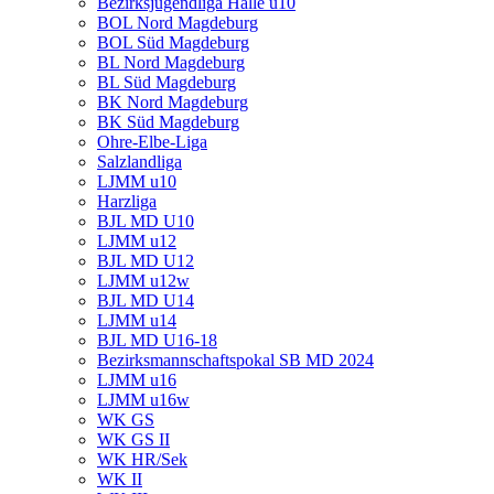
Bezirksjugendliga Halle u10
BOL Nord Magdeburg
BOL Süd Magdeburg
BL Nord Magdeburg
BL Süd Magdeburg
BK Nord Magdeburg
BK Süd Magdeburg
Ohre-Elbe-Liga
Salzlandliga
LJMM u10
Harzliga
BJL MD U10
LJMM u12
BJL MD U12
LJMM u12w
BJL MD U14
LJMM u14
BJL MD U16-18
Bezirksmannschaftspokal SB MD 2024
LJMM u16
LJMM u16w
WK GS
WK GS II
WK HR/Sek
WK II