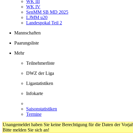
WK III
WK IV
SenMM SB MD 2025
LJMM u20
Landespokal Teil 2
Mannschaften
Paarungsliste
Mehr
Teilnehmerliste
DWZ der Liga
Ligastatistiken
Infokarte
Saisonstatistiken
Termine
Unangemeldet haben Sie keine Berechtigung für die Daten der Vorja
Bitte melden Sie sich an!