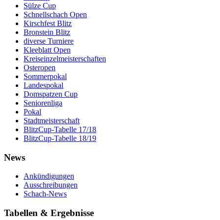
Sülze Cup
Schnellschach Open
Kirschfest Blitz
Bronstein Blitz
diverse Turniere
Kleeblatt Open
Kreiseinzelmeisterschaften
Osteropen
Sommerpokal
Landespokal
Domspatzen Cup
Seniorenliga
Pokal
Stadtmeisterschaft
BlitzCup-Tabelle 17/18
BlitzCup-Tabelle 18/19
News
Ankündigungen
Ausschreibungen
Schach-News
Tabellen & Ergebnisse