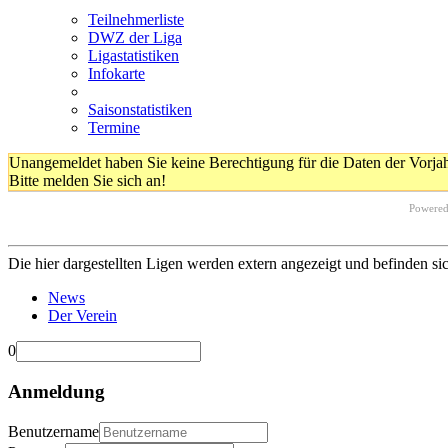
Teilnehmerliste
DWZ der Liga
Ligastatistiken
Infokarte
Saisonstatistiken
Termine
Unangemeldet haben Sie keine Berechtigung für die Daten der Vorja
Bitte melden Sie sich an!
Powere
Die hier dargestellten Ligen werden extern angezeigt und befinden si
News
Der Verein
0
Anmeldung
Benutzername