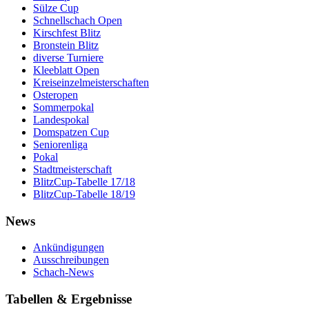
Sülze Cup
Schnellschach Open
Kirschfest Blitz
Bronstein Blitz
diverse Turniere
Kleeblatt Open
Kreiseinzelmeisterschaften
Osteropen
Sommerpokal
Landespokal
Domspatzen Cup
Seniorenliga
Pokal
Stadtmeisterschaft
BlitzCup-Tabelle 17/18
BlitzCup-Tabelle 18/19
News
Ankündigungen
Ausschreibungen
Schach-News
Tabellen & Ergebnisse