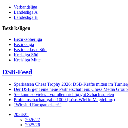
Verbandsliga
Landesliga A
Landesliga B
Bezirksligen
Bezirksoberliga
Bezirksliga
Bezirksklasse Süd
Kreisliga Süd
Kreisliga Mitte
DSB-Feed
Sparkassen Chess Trophy 2026: DSB-Kräfte mitten im Turnie
Der DSB geht eine neue Partnerschaft ein: Chess Media Grou
Sie kann so vieles - vor allem richtig gut Schach spielen
Problemschachaufgabe 1009 (Löse-WM in Magdeburg)
"Wir sind Europameister!"
2024/25
2026/27
2025/26