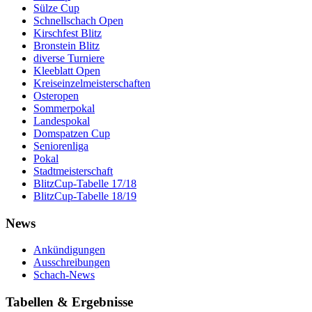
Sülze Cup
Schnellschach Open
Kirschfest Blitz
Bronstein Blitz
diverse Turniere
Kleeblatt Open
Kreiseinzelmeisterschaften
Osteropen
Sommerpokal
Landespokal
Domspatzen Cup
Seniorenliga
Pokal
Stadtmeisterschaft
BlitzCup-Tabelle 17/18
BlitzCup-Tabelle 18/19
News
Ankündigungen
Ausschreibungen
Schach-News
Tabellen & Ergebnisse