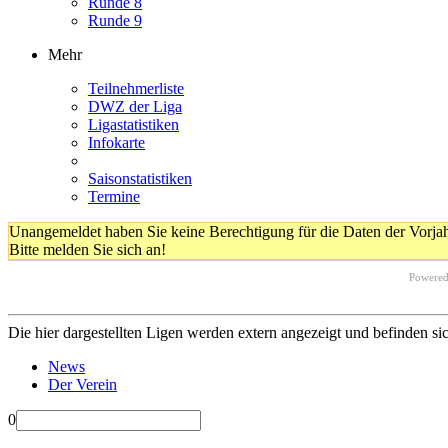
Runde 8
Runde 9
Mehr
Teilnehmerliste
DWZ der Liga
Ligastatistiken
Infokarte
Saisonstatistiken
Termine
Unangemeldet haben Sie keine Berechtigung für die Daten der Vorja
Bitte melden Sie sich an!
Powere
Die hier dargestellten Ligen werden extern angezeigt und befinden si
News
Der Verein
0