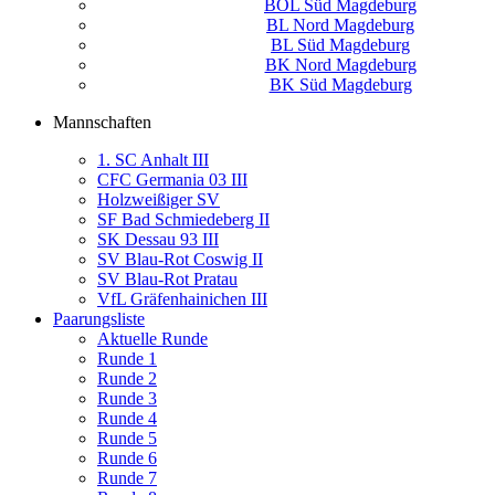
BOL Süd Magdeburg
BL Nord Magdeburg
BL Süd Magdeburg
BK Nord Magdeburg
BK Süd Magdeburg
Mannschaften
1. SC Anhalt III
CFC Germania 03 III
Holzweißiger SV
SF Bad Schmiedeberg II
SK Dessau 93 III
SV Blau-Rot Coswig II
SV Blau-Rot Pratau
VfL Gräfenhainichen III
Paarungsliste
Aktuelle Runde
Runde 1
Runde 2
Runde 3
Runde 4
Runde 5
Runde 6
Runde 7