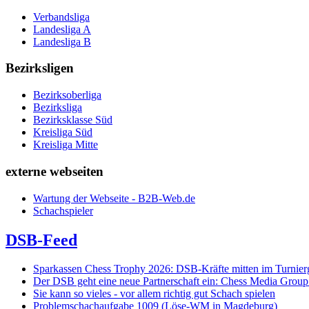
Verbandsliga
Landesliga A
Landesliga B
Bezirksligen
Bezirksoberliga
Bezirksliga
Bezirksklasse Süd
Kreisliga Süd
Kreisliga Mitte
externe webseiten
Wartung der Webseite - B2B-Web.de
Schachspieler
DSB-Feed
Sparkassen Chess Trophy 2026: DSB-Kräfte mitten im Turnie
Der DSB geht eine neue Partnerschaft ein: Chess Media Grou
Sie kann so vieles - vor allem richtig gut Schach spielen
Problemschachaufgabe 1009 (Löse-WM in Magdeburg)