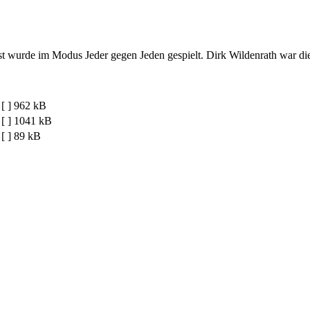
st wurde im Modus Jeder gegen Jeden gespielt. Dirk Wildenrath war di
[ ]
962 kB
[ ]
1041 kB
[ ]
89 kB