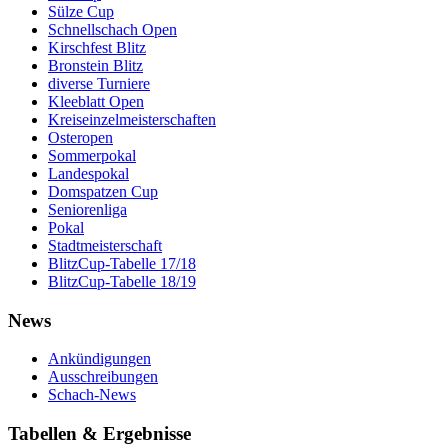
Sülze Cup
Schnellschach Open
Kirschfest Blitz
Bronstein Blitz
diverse Turniere
Kleeblatt Open
Kreiseinzelmeisterschaften
Osteropen
Sommerpokal
Landespokal
Domspatzen Cup
Seniorenliga
Pokal
Stadtmeisterschaft
BlitzCup-Tabelle 17/18
BlitzCup-Tabelle 18/19
News
Ankündigungen
Ausschreibungen
Schach-News
Tabellen & Ergebnisse