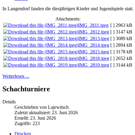
In Langendorf fanden die diesjährigen Kinder und Jugendspiele statt.
Attachments:
IMG_2811.jpeg
[ ]
2963 kB
IMG_2812.jpeg
[ ]
3147 kB
IMG_2813.jpeg
[ ]
3089 kB
IMG_2814.jpeg
[ ]
2894 kB
IMG_2815.jpeg
[ ]
3178 kB
IMG_2818.jpeg
[ ]
2652 kB
IMG_2819.jpeg
[ ]
3144 kB
Weiterlesen ...
Schachturniere
Details
Geschrieben von Lajewitsch
Zuletzt aktualisiert: 23. Juni 2026
Erstellt: 23. Juni 2026
Zugriffe: 223
Drucken