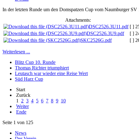
In der letzten Runde um den Domspatzen Cup vom Naumburger SV 1951
Attachments:
DSC2526.3U11.pdf
[ ]
2
DSC2526.3U9.pdf
[ ]
2
SKC2526G.pdf
[ ]
2
Weiterlesen ...
Blitz Cup 10. Runde
Thomas Richter triumphiert
Leutasch war wieder eine Reise Wert
Süd Harz Cup
Start
Zurück
1
2
3
4
5
6
7
8
9
10
Weiter
Ende
Seite 1 von 125
News
Der Verein