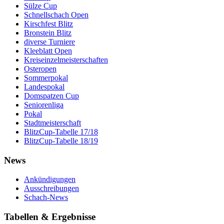
Sülze Cup
Schnellschach Open
Kirschfest Blitz
Bronstein Blitz
diverse Turniere
Kleeblatt Open
Kreiseinzelmeisterschaften
Osteropen
Sommerpokal
Landespokal
Domspatzen Cup
Seniorenliga
Pokal
Stadtmeisterschaft
BlitzCup-Tabelle 17/18
BlitzCup-Tabelle 18/19
News
Ankündigungen
Ausschreibungen
Schach-News
Tabellen & Ergebnisse