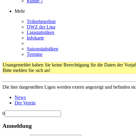
Runde 7
Mehr
Teilnehmerliste
DWZ der Liga
Ligastatistiken
Infokarte
Saisonstatistiken
Termine
Unangemeldet haben Sie keine Berechtigung für die Daten der Vorja
Bitte melden Sie sich an!
Die hier dargestellten Ligen werden extern angezeigt und befinden si
News
Der Verein
0
Anmeldung