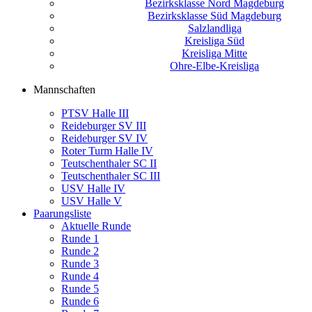
Bezirksklasse Nord Magdeburg
Bezirksklasse Süd Magdeburg
Salzlandliga
Kreisliga Süd
Kreisliga Mitte
Ohre-Elbe-Kreisliga
Mannschaften
PTSV Halle III
Reideburger SV III
Reideburger SV IV
Roter Turm Halle IV
Teutschenthaler SC II
Teutschenthaler SC III
USV Halle IV
USV Halle V
Paarungsliste
Aktuelle Runde
Runde 1
Runde 2
Runde 3
Runde 4
Runde 5
Runde 6