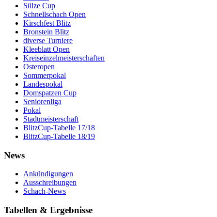
Sülze Cup
Schnellschach Open
Kirschfest Blitz
Bronstein Blitz
diverse Turniere
Kleeblatt Open
Kreiseinzelmeisterschaften
Osteropen
Sommerpokal
Landespokal
Domspatzen Cup
Seniorenliga
Pokal
Stadtmeisterschaft
BlitzCup-Tabelle 17/18
BlitzCup-Tabelle 18/19
News
Ankündigungen
Ausschreibungen
Schach-News
Tabellen & Ergebnisse