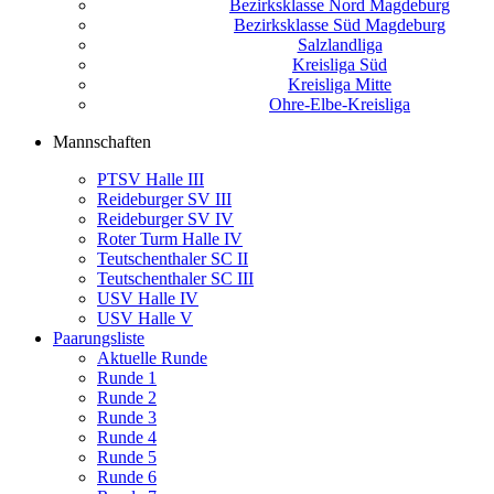
Bezirksklasse Nord Magdeburg
Bezirksklasse Süd Magdeburg
Salzlandliga
Kreisliga Süd
Kreisliga Mitte
Ohre-Elbe-Kreisliga
Mannschaften
PTSV Halle III
Reideburger SV III
Reideburger SV IV
Roter Turm Halle IV
Teutschenthaler SC II
Teutschenthaler SC III
USV Halle IV
USV Halle V
Paarungsliste
Aktuelle Runde
Runde 1
Runde 2
Runde 3
Runde 4
Runde 5
Runde 6