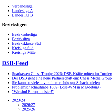
Verbandsliga
Landesliga A
Landesliga B
Bezirksligen
Bezirksoberliga
Bezirksliga
Bezirksklasse Süd
Kreisliga Süd
Kreisliga Mitte
DSB-Feed
Sparkassen Chess Trophy 2026: DSB-Kräfte mitten im Turnie
Der DSB geht eine neue Partnerschaft ein: Chess Media Grou
Sie kann so vieles - vor allem richtig gut Schach spielen
Problemschachaufgabe 1009 (Löse-WM in Magdeburg)
"Wir sind Europameister!"
2023/24
2026/27
2025/26