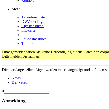
Runde 7
Mehr
Teilnehmerliste
DWZ der Liga
Ligastatistiken
Infokarte
Saisonstatistiken
Termine
Unangemeldet haben Sie keine Berechtigung für die Daten der Vorja
Bitte melden Sie sich an!
Die hier dargestellten Ligen werden extern angezeigt und befinden si
News
Der Verein
0
Anmeldung