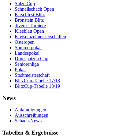
Sülze Cup
Schnellschach Open
Kirschfest Blitz
Bronstein Blitz
diverse Turniere
Kleeblatt Open
Kreiseinzelmeisterschaften
Osteropen
Sommerpokal
Landespokal
Domspatzen Cup
Seniorenliga
Pokal
Stadtmeisterschaft
BlitzCup-Tabelle 17/18
BlitzCup-Tabelle 18/19
News
Ankündigungen
Ausschreibungen
Schach-News
Tabellen & Ergebnisse