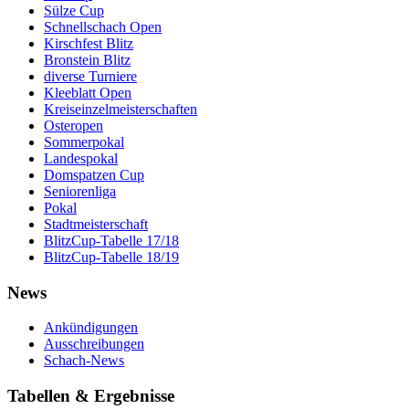
Sülze Cup
Schnellschach Open
Kirschfest Blitz
Bronstein Blitz
diverse Turniere
Kleeblatt Open
Kreiseinzelmeisterschaften
Osteropen
Sommerpokal
Landespokal
Domspatzen Cup
Seniorenliga
Pokal
Stadtmeisterschaft
BlitzCup-Tabelle 17/18
BlitzCup-Tabelle 18/19
News
Ankündigungen
Ausschreibungen
Schach-News
Tabellen & Ergebnisse