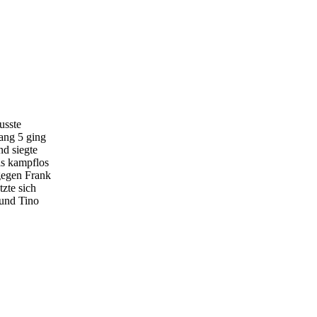
usste
Rang 5 ging
nd siegte
ls kampflos
gegen Frank
zte sich
 und Tino