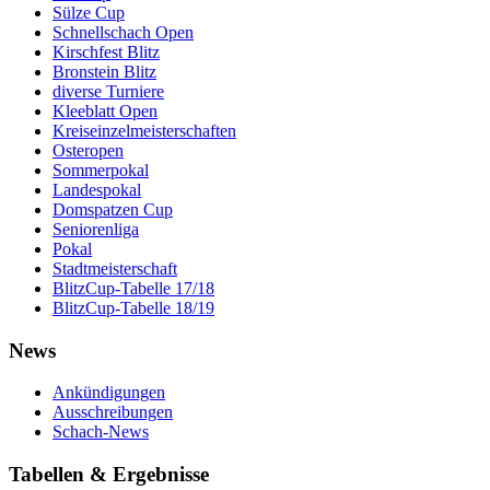
Sülze Cup
Schnellschach Open
Kirschfest Blitz
Bronstein Blitz
diverse Turniere
Kleeblatt Open
Kreiseinzelmeisterschaften
Osteropen
Sommerpokal
Landespokal
Domspatzen Cup
Seniorenliga
Pokal
Stadtmeisterschaft
BlitzCup-Tabelle 17/18
BlitzCup-Tabelle 18/19
News
Ankündigungen
Ausschreibungen
Schach-News
Tabellen & Ergebnisse