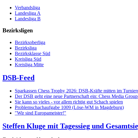
Verbandsliga
Landesliga A
Landesliga B
Bezirksligen
Bezirksoberliga
Bezirksliga
Bezirksklasse Süd
Kreisliga Süd
Kreisliga Mitte
DSB-Feed
Sparkassen Chess Trophy 2026: DSB-Kräfte mitten im Turnie
Der DSB geht eine neue Partnerschaft ein: Chess Media Grou
Sie kann so vieles - vor allem richtig gut Schach spielen
Problemschachaufgabe 1009 (Löse-WM in Magdeburg)
"Wir sind Europameister!"
Steffen Kluge mit Tagessieg und Gesamtsi