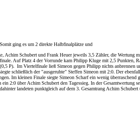
. Somit ging es um 2 direkte Halbfinalplätze und
e, Achim Schubert und Frank Heuer jeweils 3,5 Zähler, die Wertung m
bfinale. Auf Platz 4 der Vorrunde kam Philipp Kluge mit 2,5 Punkten, 
0,5 P). Im Viertelfinale ließ Simeon gegen Philipp nichts anbrennen u
siegte schließlich der "ausgeruhte" Steffen Simeon mit 2:0. Der ebenfal
ingen. Im kleinen Finale siegte Simeon Scharf ein wenig überraschend 
rch ein 2:0 über Achim Schubert den Tagessieg. In der Gesamtwertung set
p dahinter landeten punktgleich auf dem 3. Gesamtrang Achim Schubert