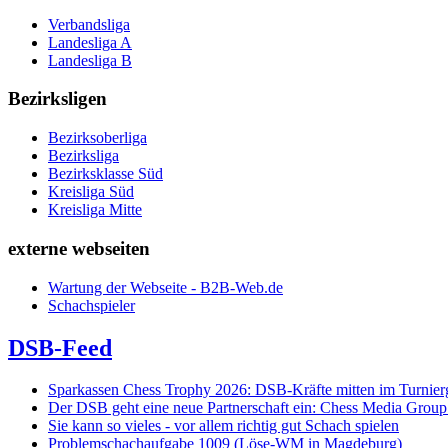
Verbandsliga
Landesliga A
Landesliga B
Bezirksligen
Bezirksoberliga
Bezirksliga
Bezirksklasse Süd
Kreisliga Süd
Kreisliga Mitte
externe webseiten
Wartung der Webseite - B2B-Web.de
Schachspieler
DSB-Feed
Sparkassen Chess Trophy 2026: DSB-Kräfte mitten im Turnie
Der DSB geht eine neue Partnerschaft ein: Chess Media Grou
Sie kann so vieles - vor allem richtig gut Schach spielen
Problemschachaufgabe 1009 (Löse-WM in Magdeburg)