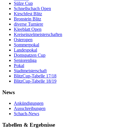
Sülze Cup
Schnellschach Open
Kirschfest Blitz
Bronstein Blitz
diverse Turniere
Kleeblatt Open
Kreiseinzelmeisterschaften
Osteropen
Sommerpokal
Landespokal
Domspatzen Cup
Seniorenliga
Pokal
Stadtmeisterschaft
BlitzCup-Tabelle 17/18
BlitzCup-Tabelle 18/19
News
Ankündigungen
Ausschreibungen
Schach-News
Tabellen & Ergebnisse