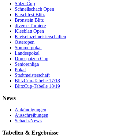
Sülze Cup
Schnellschach Open
Kirschfest Blitz
Bronstein Blitz
diverse Turniere
Kleeblatt Open
Kreiseinzelmeisterschaften
Osteropen
Sommerpokal
Landespokal
Domspatzen Cup
Seniorenliga
Pokal
Stadtmeisterschaft
BlitzCup-Tabelle 17/18
BlitzCup-Tabelle 18/19
News
Ankündigungen
Ausschreibungen
Schach-News
Tabellen & Ergebnisse