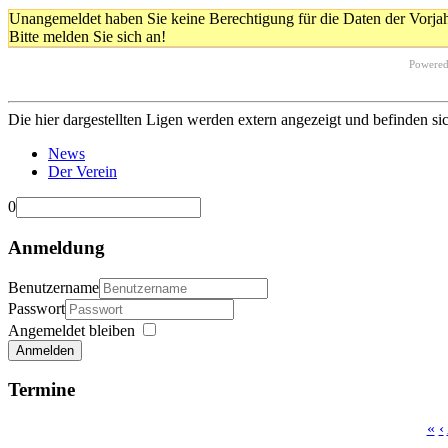
Unangemeldet haben Sie keine Berechtigung für die Daten der Vorja
Bitte melden Sie sich an!
Powere
Die hier dargestellten Ligen werden extern angezeigt und befinden si
News
Der Verein
0
Anmeldung
Benutzername
Passwort
Angemeldet bleiben
Anmelden
Termine
«
‹