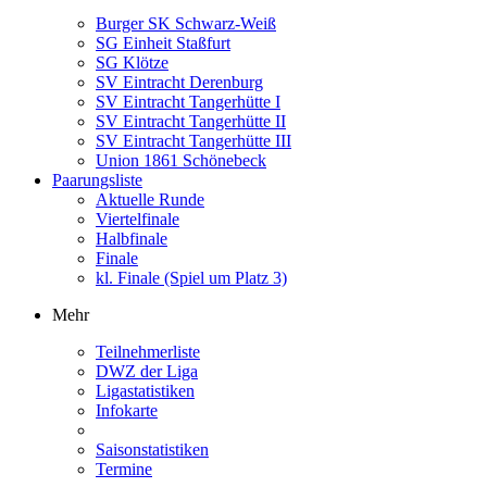
Burger SK Schwarz-Weiß
SG Einheit Staßfurt
SG Klötze
SV Eintracht Derenburg
SV Eintracht Tangerhütte I
SV Eintracht Tangerhütte II
SV Eintracht Tangerhütte III
Union 1861 Schönebeck
Paarungsliste
Aktuelle Runde
Viertelfinale
Halbfinale
Finale
kl. Finale (Spiel um Platz 3)
Mehr
Teilnehmerliste
DWZ der Liga
Ligastatistiken
Infokarte
Saisonstatistiken
Termine