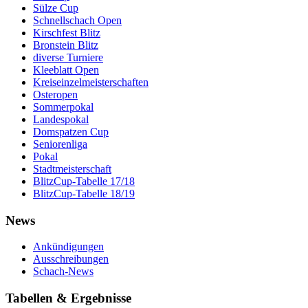
Sülze Cup
Schnellschach Open
Kirschfest Blitz
Bronstein Blitz
diverse Turniere
Kleeblatt Open
Kreiseinzelmeisterschaften
Osteropen
Sommerpokal
Landespokal
Domspatzen Cup
Seniorenliga
Pokal
Stadtmeisterschaft
BlitzCup-Tabelle 17/18
BlitzCup-Tabelle 18/19
News
Ankündigungen
Ausschreibungen
Schach-News
Tabellen & Ergebnisse