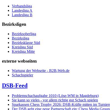
Verbandsliga
Landesliga A
Landesliga B
Bezirksligen
Bezirksoberliga
Bezirksliga
Bezirksklasse Süd
Kreisliga Süd
Kreisliga Mitte
externe webseiten
Wartung der Webseite - B2B-Web.de
Schachspieler
DSB-Feed
Problemschachaufgabe 1010 (Löse-WM in Magdeburg)
Sie kann so vieles - vor allem richtig gut Schach spielen
Sparkassen Chess Trophy 2026: DSB-Kräfte mitten im Turnie
Der DSB geht eine neue Partnerschaft ein: Chess Media Grou