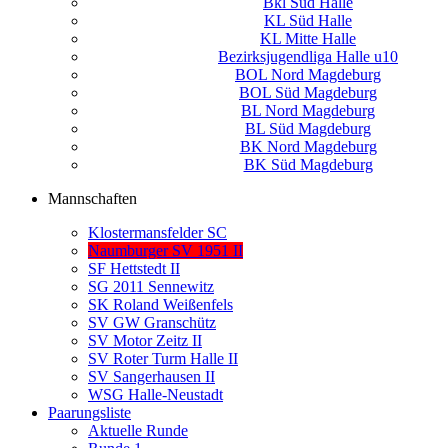
Bkl Süd Halle
KL Süd Halle
KL Mitte Halle
Bezirksjugendliga Halle u10
BOL Nord Magdeburg
BOL Süd Magdeburg
BL Nord Magdeburg
BL Süd Magdeburg
BK Nord Magdeburg
BK Süd Magdeburg
Mannschaften
Klostermansfelder SC
Naumburger SV 1951 II
SF Hettstedt II
SG 2011 Sennewitz
SK Roland Weißenfels
SV GW Granschütz
SV Motor Zeitz II
SV Roter Turm Halle II
SV Sangerhausen II
WSG Halle-Neustadt
Paarungsliste
Aktuelle Runde