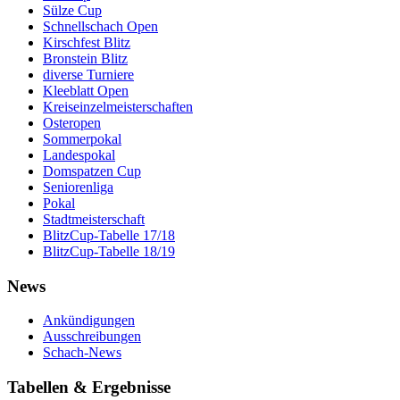
Sülze Cup
Schnellschach Open
Kirschfest Blitz
Bronstein Blitz
diverse Turniere
Kleeblatt Open
Kreiseinzelmeisterschaften
Osteropen
Sommerpokal
Landespokal
Domspatzen Cup
Seniorenliga
Pokal
Stadtmeisterschaft
BlitzCup-Tabelle 17/18
BlitzCup-Tabelle 18/19
News
Ankündigungen
Ausschreibungen
Schach-News
Tabellen & Ergebnisse