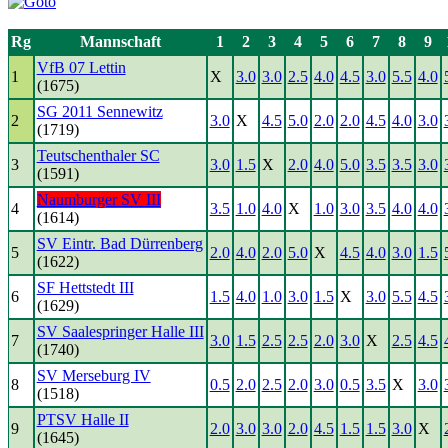
Rg
Mannschaft
1
2
3
4
5
6
7
8
9
VfB 07 Lettin
1
X
3.0
3.0
2.5
4.0
4.5
3.0
5.5
4.0
(1675)
SG 2011 Sennewitz
2
3.0
X
4.5
5.0
2.0
2.0
4.5
4.0
3.0
(1719)
Teutschenthaler SC
3
3.0
1.5
X
2.0
4.0
5.0
3.5
3.5
3.0
(1591)
Naumburger SV III
4
3.5
1.0
4.0
X
1.0
3.0
3.5
4.0
4.0
(1614)
SV Eintr. Bad Dürrenberg
5
2.0
4.0
2.0
5.0
X
4.5
4.0
3.0
1.5
(1622)
SF Hettstedt III
6
1.5
4.0
1.0
3.0
1.5
X
3.0
5.5
4.5
(1629)
SV Saalespringer Halle III
7
3.0
1.5
2.5
2.5
2.0
3.0
X
2.5
4.5
(1740)
SV Merseburg IV
8
0.5
2.0
2.5
2.0
3.0
0.5
3.5
X
3.0
(1518)
PTSV Halle II
9
2.0
3.0
3.0
2.0
4.5
1.5
1.5
3.0
X
(1645)