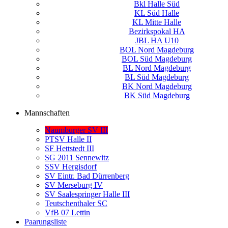
Bkl Halle Süd
KL Süd Halle
KL Mitte Halle
Bezirkspokal HA
JBL HA U10
BOL Nord Magdeburg
BOL Süd Magdeburg
BL Nord Magdeburg
BL Süd Magdeburg
BK Nord Magdeburg
BK Süd Magdeburg
Mannschaften
Naumburger SV III
PTSV Halle II
SF Hettstedt III
SG 2011 Sennewitz
SSV Hergisdorf
SV Eintr. Bad Dürrenberg
SV Merseburg IV
SV Saalespringer Halle III
Teutschenthaler SC
VfB 07 Lettin
Paarungsliste