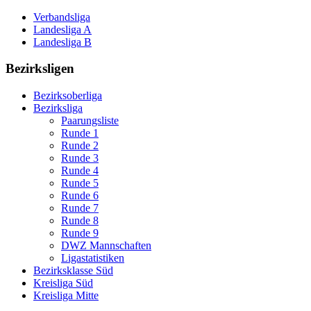
Verbandsliga
Landesliga A
Landesliga B
Bezirksligen
Bezirksoberliga
Bezirksliga
Paarungsliste
Runde 1
Runde 2
Runde 3
Runde 4
Runde 5
Runde 6
Runde 7
Runde 8
Runde 9
DWZ Mannschaften
Ligastatistiken
Bezirksklasse Süd
Kreisliga Süd
Kreisliga Mitte