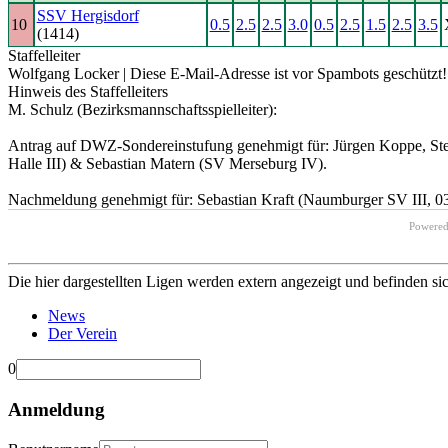
SSV Hergisdorf
10
0.5
2.5
2.5
3.0
0.5
2.5
1.5
2.5
3.5
(1414)
Staffelleiter
Wolfgang Locker |
Diese E-Mail-Adresse ist vor Spambots geschützt! 
Hinweis des Staffelleiters
M. Schulz (Bezirksmannschaftsspielleiter):
Antrag auf DWZ-Sondereinstufung genehmigt für: Jürgen Koppe, Stef
Halle III) & Sebastian Matern (SV Merseburg IV).
Nachmeldung genehmigt für: Sebastian Kraft (Naumburger SV III, 0
Powere
Die hier dargestellten Ligen werden extern angezeigt und befinden si
News
Der Verein
0
Anmeldung