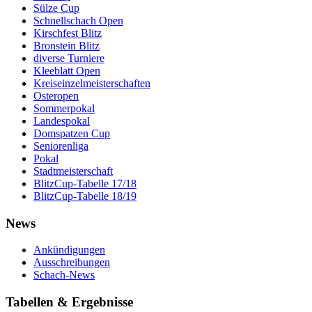
Sülze Cup
Schnellschach Open
Kirschfest Blitz
Bronstein Blitz
diverse Turniere
Kleeblatt Open
Kreiseinzelmeisterschaften
Osteropen
Sommerpokal
Landespokal
Domspatzen Cup
Seniorenliga
Pokal
Stadtmeisterschaft
BlitzCup-Tabelle 17/18
BlitzCup-Tabelle 18/19
News
Ankündigungen
Ausschreibungen
Schach-News
Tabellen & Ergebnisse