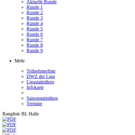
Aktuelle Runde
Runde 1
Runde 2
Runde 3
Runde 4
Runde 5
Runde 6
Runde 7
Runde 8
Runde 9
Mehr
Teilnehmerliste
DWZ der Liga
Ligastatistiken
Infokarte
Saisonstatistiken
Termine
Rangliste BL Halle