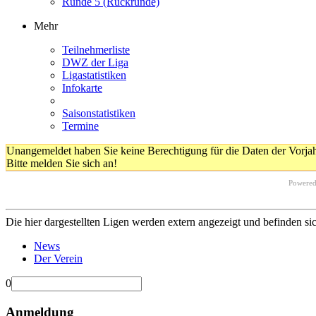
Runde 5 (Rückrunde)
Mehr
Teilnehmerliste
DWZ der Liga
Ligastatistiken
Infokarte
Saisonstatistiken
Termine
Unangemeldet haben Sie keine Berechtigung für die Daten der Vorja
Bitte melden Sie sich an!
Powere
Die hier dargestellten Ligen werden extern angezeigt und befinden si
News
Der Verein
0
Anmeldung