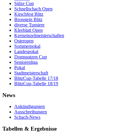
Sülze Cup
Schnellschach Open
Kirschfest Blitz
Bronstein Blitz
diverse Turniere
Kleeblatt Open
Kreiseinzelmeisterschaften
Osteropen
Sommerpokal
Landespokal
Domspatzen Cup
Seniorenliga
Pokal
Stadtmeisterschaft
BlitzCup-Tabelle 17/18
BlitzCup-Tabelle 18/19
News
Ankündigungen
Ausschreibungen
Schach-News
Tabellen & Ergebnisse