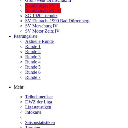
Grün-Weiß Granschütz II
Naumburger SV V
Naumburger SV VI
SG 1920 Trebnitz
SV Eintracht 1990 Bad Dürrenberg
SV Merseburg IV
SV Motor Zeitz IV
Paarungsliste
Aktuelle Runde
Runde 1
Runde 2
Runde 3
Runde 4
Runde 5
Runde 6
Runde 7
Mehr
Teilnehmerliste
DWZ der Liga
Ligastatistiken
Infokarte
Saisonstatistiken
Termine