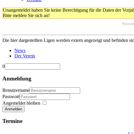
Unangemeldet haben Sie keine Berechtigung für die Daten der Vorja
Bitte melden Sie sich an!
Powere
Die hier dargestellten Ligen werden extern angezeigt und befinden si
News
Der Verein
0
Anmeldung
Benutzername
Passwort
Angemeldet bleiben
Anmelden
Termine
«
‹