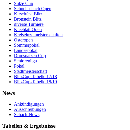
Sülze Cup
Schnellschach Open
Kirschfest Blitz
Bronstein Blitz
diverse Turniere
Kleeblatt Open
Kreiseinzelmeisterschaften
Osteropen
Sommerpokal
Landespokal
Domspatzen Cup
Seniorenliga
Pokal
Stadtmeisterschaft
BlitzCup-Tabelle 17/18
BlitzCup-Tabelle 18/19
News
Ankündigungen
Ausschreibungen
Schach-News
Tabellen & Ergebnisse