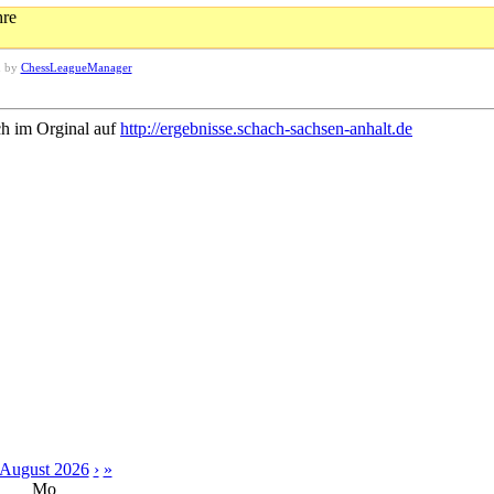
hre
d by
ChessLeagueManager
ch im Orginal auf
http://ergebnisse.schach-sachsen-anhalt.de
August 2026
›
»
Mo