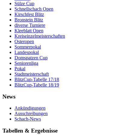
Sülze Cup
Schnellschach Open
Kirschfest Blitz
Bronstein Blitz
diverse Turniere
Kleeblatt Open
Kreiseinzelmeisterschaften
Osteropen
Sommerpokal
Landespokal
Domspatzen Cup
Seniorenliga
Pokal
Stadtmeisterschaft
BlitzCup-Tabelle 17/18
BlitzCup-Tabelle 18/19
News
Ankündigungen
Ausschreibungen
Schach-News
Tabellen & Ergebnisse