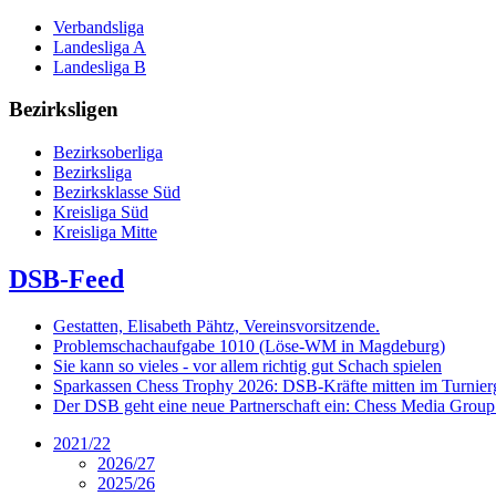
Verbandsliga
Landesliga A
Landesliga B
Bezirksligen
Bezirksoberliga
Bezirksliga
Bezirksklasse Süd
Kreisliga Süd
Kreisliga Mitte
DSB-Feed
Gestatten, Elisabeth Pähtz, Vereinsvorsitzende.
Problemschachaufgabe 1010 (Löse-WM in Magdeburg)
Sie kann so vieles - vor allem richtig gut Schach spielen
Sparkassen Chess Trophy 2026: DSB-Kräfte mitten im Turnie
Der DSB geht eine neue Partnerschaft ein: Chess Media Grou
2021/22
2026/27
2025/26