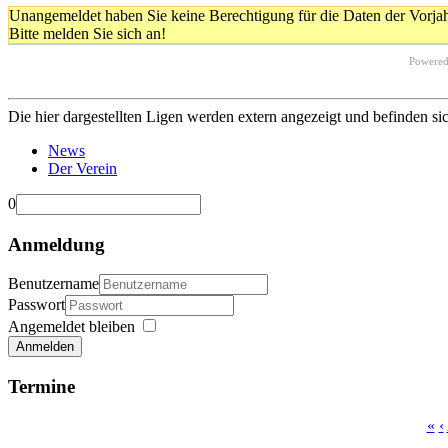
Unangemeldet haben Sie keine Berechtigung für die Daten der Vorja
Bitte melden Sie sich an!
Powere
Die hier dargestellten Ligen werden extern angezeigt und befinden si
News
Der Verein
0
Anmeldung
Benutzername
Passwort
Angemeldet bleiben
Anmelden
Termine
«
‹