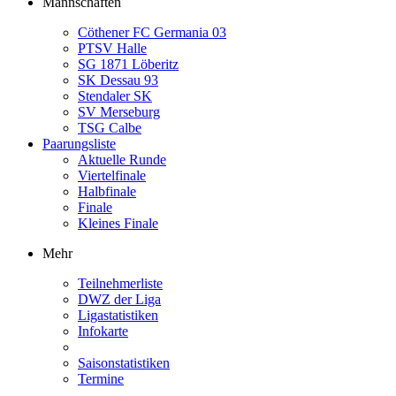
Mannschaften
Cöthener FC Germania 03
PTSV Halle
SG 1871 Löberitz
SK Dessau 93
Stendaler SK
SV Merseburg
TSG Calbe
Paarungsliste
Aktuelle Runde
Viertelfinale
Halbfinale
Finale
Kleines Finale
Mehr
Teilnehmerliste
DWZ der Liga
Ligastatistiken
Infokarte
Saisonstatistiken
Termine