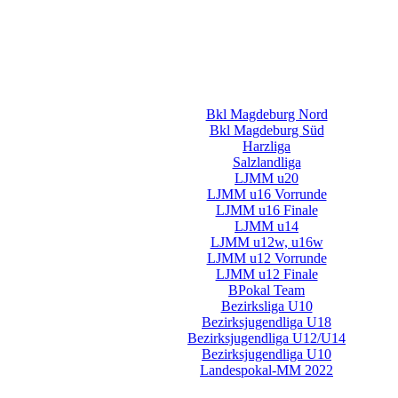
Bkl Magdeburg Nord
Bkl Magdeburg Süd
Harzliga
Salzlandliga
LJMM u20
LJMM u16 Vorrunde
LJMM u16 Finale
LJMM u14
LJMM u12w, u16w
LJMM u12 Vorrunde
LJMM u12 Finale
BPokal Team
Bezirksliga U10
Bezirksjugendliga U18
Bezirksjugendliga U12/U14
Bezirksjugendliga U10
Landespokal-MM 2022