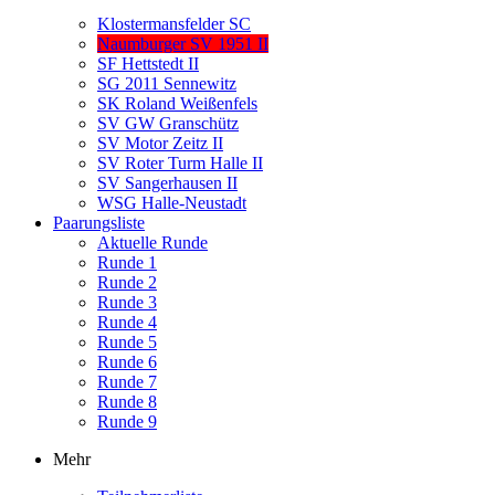
Klostermansfelder SC
Naumburger SV 1951 II
SF Hettstedt II
SG 2011 Sennewitz
SK Roland Weißenfels
SV GW Granschütz
SV Motor Zeitz II
SV Roter Turm Halle II
SV Sangerhausen II
WSG Halle-Neustadt
Paarungsliste
Aktuelle Runde
Runde 1
Runde 2
Runde 3
Runde 4
Runde 5
Runde 6
Runde 7
Runde 8
Runde 9
Mehr