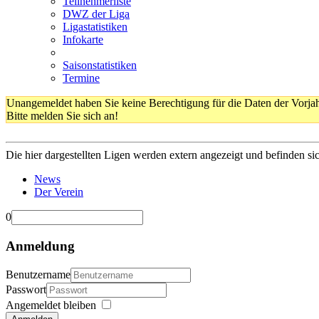
Teilnehmerliste
DWZ der Liga
Ligastatistiken
Infokarte
Saisonstatistiken
Termine
Unangemeldet haben Sie keine Berechtigung für die Daten der Vorja
Bitte melden Sie sich an!
Die hier dargestellten Ligen werden extern angezeigt und befinden si
News
Der Verein
0
Anmeldung
Benutzername
Passwort
Angemeldet bleiben