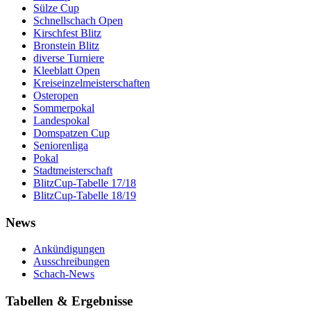
Sülze Cup
Schnellschach Open
Kirschfest Blitz
Bronstein Blitz
diverse Turniere
Kleeblatt Open
Kreiseinzelmeisterschaften
Osteropen
Sommerpokal
Landespokal
Domspatzen Cup
Seniorenliga
Pokal
Stadtmeisterschaft
BlitzCup-Tabelle 17/18
BlitzCup-Tabelle 18/19
News
Ankündigungen
Ausschreibungen
Schach-News
Tabellen & Ergebnisse