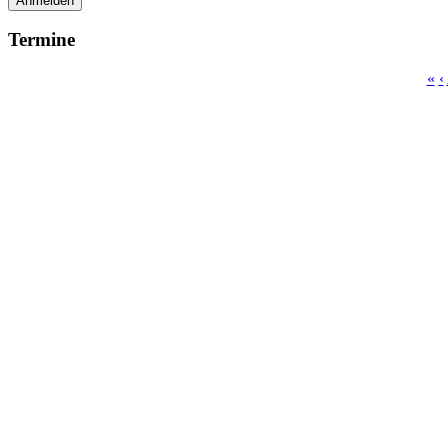
Anmelden
Termine
«
‹