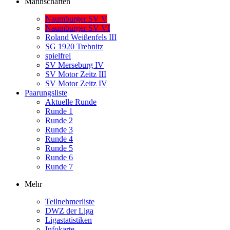
Mannschaften
Naumburger SV V
Naumburger SV VI
Roland Weißenfels III
SG 1920 Trebnitz
spielfrei
SV Merseburg IV
SV Motor Zeitz III
SV Motor Zeitz IV
Paarungsliste
Aktuelle Runde
Runde 1
Runde 2
Runde 3
Runde 4
Runde 5
Runde 6
Runde 7
Mehr
Teilnehmerliste
DWZ der Liga
Ligastatistiken
Infokarte