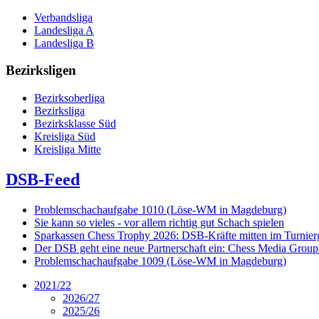
Verbandsliga
Landesliga A
Landesliga B
Bezirksligen
Bezirksoberliga
Bezirksliga
Bezirksklasse Süd
Kreisliga Süd
Kreisliga Mitte
DSB-Feed
Problemschachaufgabe 1010 (Löse-WM in Magdeburg)
Sie kann so vieles - vor allem richtig gut Schach spielen
Sparkassen Chess Trophy 2026: DSB-Kräfte mitten im Turnie
Der DSB geht eine neue Partnerschaft ein: Chess Media Grou
Problemschachaufgabe 1009 (Löse-WM in Magdeburg)
2021/22
2026/27
2025/26