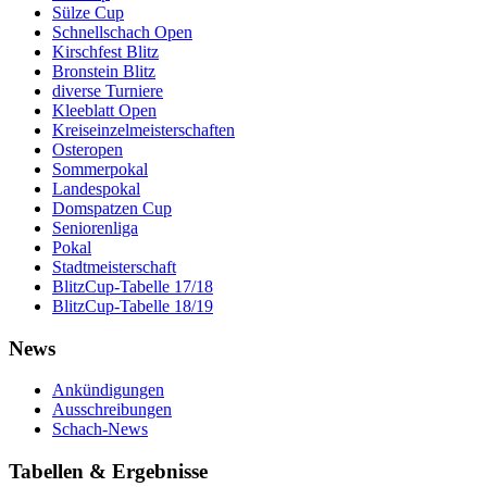
Sülze Cup
Schnellschach Open
Kirschfest Blitz
Bronstein Blitz
diverse Turniere
Kleeblatt Open
Kreiseinzelmeisterschaften
Osteropen
Sommerpokal
Landespokal
Domspatzen Cup
Seniorenliga
Pokal
Stadtmeisterschaft
BlitzCup-Tabelle 17/18
BlitzCup-Tabelle 18/19
News
Ankündigungen
Ausschreibungen
Schach-News
Tabellen & Ergebnisse