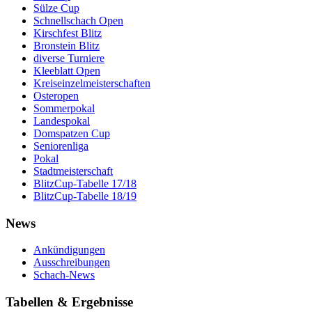
Sülze Cup
Schnellschach Open
Kirschfest Blitz
Bronstein Blitz
diverse Turniere
Kleeblatt Open
Kreiseinzelmeisterschaften
Osteropen
Sommerpokal
Landespokal
Domspatzen Cup
Seniorenliga
Pokal
Stadtmeisterschaft
BlitzCup-Tabelle 17/18
BlitzCup-Tabelle 18/19
News
Ankündigungen
Ausschreibungen
Schach-News
Tabellen & Ergebnisse