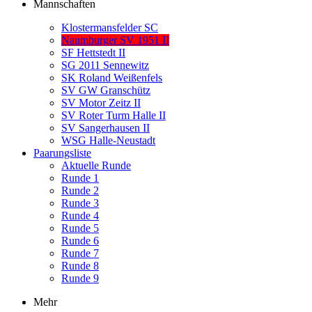
Mannschaften
Klostermansfelder SC
Naumburger SV 1951 II
SF Hettstedt II
SG 2011 Sennewitz
SK Roland Weißenfels
SV GW Granschütz
SV Motor Zeitz II
SV Roter Turm Halle II
SV Sangerhausen II
WSG Halle-Neustadt
Paarungsliste
Aktuelle Runde
Runde 1
Runde 2
Runde 3
Runde 4
Runde 5
Runde 6
Runde 7
Runde 8
Runde 9
Mehr