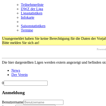
Teilnehmerliste
DWZ der Liga
Ligastatistiken
Infokarte
Saisonstatistiken
Termine
Unangemeldet haben Sie keine Berechtigung für die Daten der Vorja
Bitte melden Sie sich an!
Powere
Die hier dargestellten Ligen werden extern angezeigt und befinden si
News
Der Verein
0
Anmeldung
Benutzername