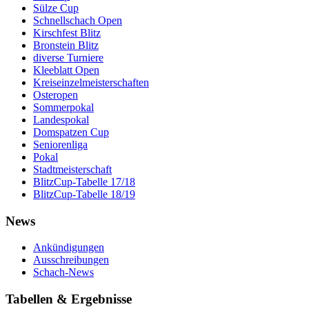
Sülze Cup
Schnellschach Open
Kirschfest Blitz
Bronstein Blitz
diverse Turniere
Kleeblatt Open
Kreiseinzelmeisterschaften
Osteropen
Sommerpokal
Landespokal
Domspatzen Cup
Seniorenliga
Pokal
Stadtmeisterschaft
BlitzCup-Tabelle 17/18
BlitzCup-Tabelle 18/19
News
Ankündigungen
Ausschreibungen
Schach-News
Tabellen & Ergebnisse