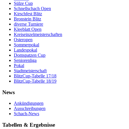
Sülze Cup
Schnellschach Open
Kirschfest Blitz
Bronstein Blitz
diverse Turniere
Kleeblatt Open
Kreiseinzelmeisterschaften
Osteropen
Sommerpokal
Landespokal
Domspatzen Cup
Seniorenliga
Pokal
Stadtmeisterschaft
BlitzCup-Tabelle 17/18
BlitzCup-Tabelle 18/19
News
Ankündigungen
Ausschreibungen
Schach-News
Tabellen & Ergebnisse