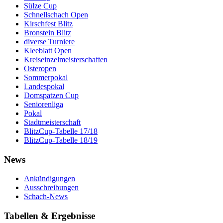
Sülze Cup
Schnellschach Open
Kirschfest Blitz
Bronstein Blitz
diverse Turniere
Kleeblatt Open
Kreiseinzelmeisterschaften
Osteropen
Sommerpokal
Landespokal
Domspatzen Cup
Seniorenliga
Pokal
Stadtmeisterschaft
BlitzCup-Tabelle 17/18
BlitzCup-Tabelle 18/19
News
Ankündigungen
Ausschreibungen
Schach-News
Tabellen & Ergebnisse