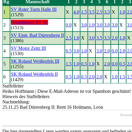
Rg
Mannschaft
1
2
3
4
5
6
1
2
3
SV Roter Turm Halle III
1
X
4.0
1.5
3.5
2.5
3.5
X
1.0
2.
(1529)
Naumburger SV IV
2
0.0
X
3.0
1.0
3.0
3.0
3.0
X
3.
(1513)
SV Eintr. Bad Dürrenberg II
3
2.5
1.0
X
3.0
3.5
3.5
2.0
1.0
X
(1386)
SV Motor Zeitz III
4
0.5
3.0
1.0
X
3.0
2.0
0.0
2.0
2.
(1530)
SK Roland Weißenfels III
5
1.5
1.0
0.5
1.0
X
2.0
0.0
0.5
2.
(1255)
SK Roland Weißenfels II
6
0.5
1.0
0.5
2.0
2.0
X
1.0
1.5
1.
(1429)
Staffelleiter
Heiko Hoffmann |
Diese E-Mail-Adresse ist vor Spambots geschützt! 
Hinweis des Staffelleiters
Nachmeldung:
25.11.25 Bad Dürrenberg II: Brett 16 Heilmann, Leon
Powere
Die hier dargestellten Ligen werden extern angezeigt und befinden si