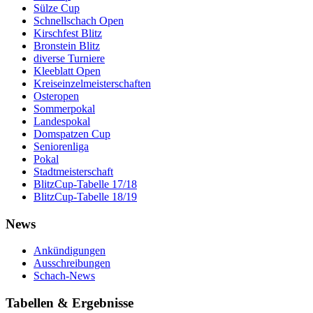
Sülze Cup
Schnellschach Open
Kirschfest Blitz
Bronstein Blitz
diverse Turniere
Kleeblatt Open
Kreiseinzelmeisterschaften
Osteropen
Sommerpokal
Landespokal
Domspatzen Cup
Seniorenliga
Pokal
Stadtmeisterschaft
BlitzCup-Tabelle 17/18
BlitzCup-Tabelle 18/19
News
Ankündigungen
Ausschreibungen
Schach-News
Tabellen & Ergebnisse