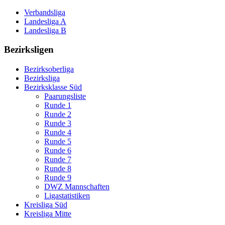
Verbandsliga
Landesliga A
Landesliga B
Bezirksligen
Bezirksoberliga
Bezirksliga
Bezirksklasse Süd
Paarungsliste
Runde 1
Runde 2
Runde 3
Runde 4
Runde 5
Runde 6
Runde 7
Runde 8
Runde 9
DWZ Mannschaften
Ligastatistiken
Kreisliga Süd
Kreisliga Mitte