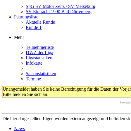
SpG SV Motor Zeitz / SV Merseburg
SV Eintracht 1990 Bad Dürrenberg
Paarungsliste
Aktuelle Runde
Runde 1
Mehr
Teilnehmerliste
DWZ der Liga
Ligastatistiken
Infokarte
Saisonstatistiken
Termine
Unangemeldet haben Sie keine Berechtigung für die Daten der Vorja
Bitte melden Sie sich an!
Powere
Die hier dargestellten Ligen werden extern angezeigt und befinden si
News