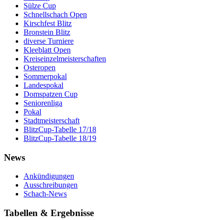
Sülze Cup
Schnellschach Open
Kirschfest Blitz
Bronstein Blitz
diverse Turniere
Kleeblatt Open
Kreiseinzelmeisterschaften
Osteropen
Sommerpokal
Landespokal
Domspatzen Cup
Seniorenliga
Pokal
Stadtmeisterschaft
BlitzCup-Tabelle 17/18
BlitzCup-Tabelle 18/19
News
Ankündigungen
Ausschreibungen
Schach-News
Tabellen & Ergebnisse