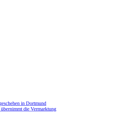
rgeschehen in Dortmund
p übernimmt die Vermarktung