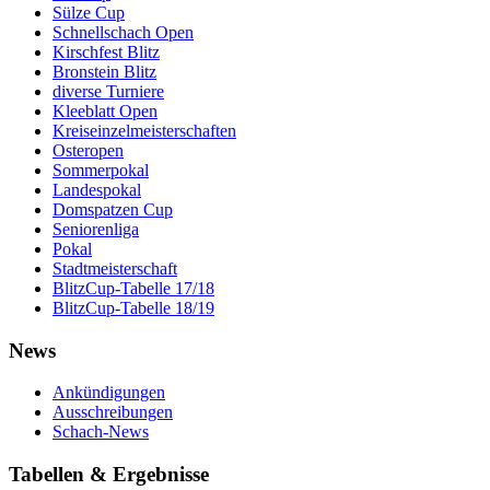
Sülze Cup
Schnellschach Open
Kirschfest Blitz
Bronstein Blitz
diverse Turniere
Kleeblatt Open
Kreiseinzelmeisterschaften
Osteropen
Sommerpokal
Landespokal
Domspatzen Cup
Seniorenliga
Pokal
Stadtmeisterschaft
BlitzCup-Tabelle 17/18
BlitzCup-Tabelle 18/19
News
Ankündigungen
Ausschreibungen
Schach-News
Tabellen & Ergebnisse