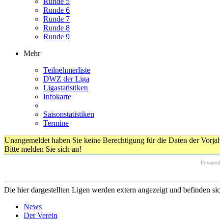
Runde 5
Runde 6
Runde 7
Runde 8
Runde 9
Mehr
Teilnehmerliste
DWZ der Liga
Ligastatistiken
Infokarte
Saisonstatistiken
Termine
Unangemeldet haben Sie keine Berechtigung für die Daten der Vorja
Bitte melden Sie sich an!
Powere
Die hier dargestellten Ligen werden extern angezeigt und befinden si
News
Der Verein