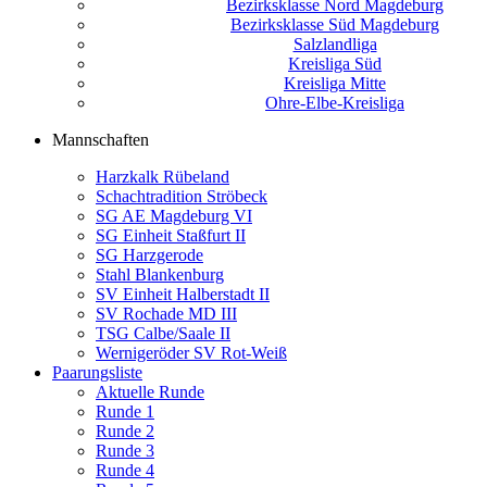
Bezirksklasse Nord Magdeburg
Bezirksklasse Süd Magdeburg
Salzlandliga
Kreisliga Süd
Kreisliga Mitte
Ohre-Elbe-Kreisliga
Mannschaften
Harzkalk Rübeland
Schachtradition Ströbeck
SG AE Magdeburg VI
SG Einheit Staßfurt II
SG Harzgerode
Stahl Blankenburg
SV Einheit Halberstadt II
SV Rochade MD III
TSG Calbe/Saale II
Wernigeröder SV Rot-Weiß
Paarungsliste
Aktuelle Runde
Runde 1
Runde 2
Runde 3
Runde 4