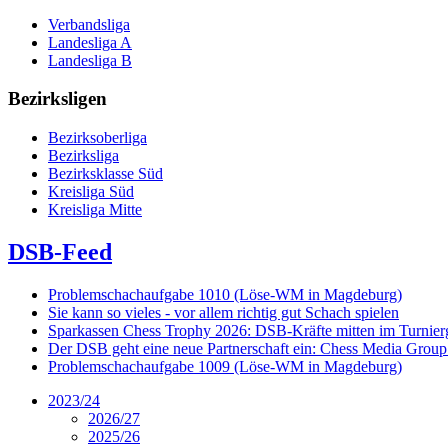
Verbandsliga
Landesliga A
Landesliga B
Bezirksligen
Bezirksoberliga
Bezirksliga
Bezirksklasse Süd
Kreisliga Süd
Kreisliga Mitte
DSB-Feed
Problemschachaufgabe 1010 (Löse-WM in Magdeburg)
Sie kann so vieles - vor allem richtig gut Schach spielen
Sparkassen Chess Trophy 2026: DSB-Kräfte mitten im Turnie
Der DSB geht eine neue Partnerschaft ein: Chess Media Grou
Problemschachaufgabe 1009 (Löse-WM in Magdeburg)
2023/24
2026/27
2025/26