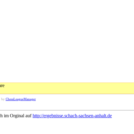
hre
d by
ChessLeagueManager
ch im Orginal auf
http://ergebnisse.schach-sachsen-anhalt.de