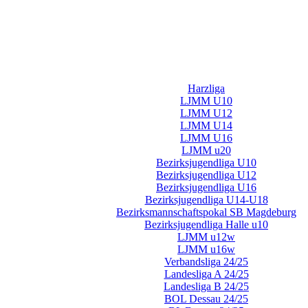
Harzliga
LJMM U10
LJMM U12
LJMM U14
LJMM U16
LJMM u20
Bezirksjugendliga U10
Bezirksjugendliga U12
Bezirksjugendliga U16
Bezirksjugendliga U14-U18
Bezirksmannschaftspokal SB Magdeburg
Bezirksjugendliga Halle u10
LJMM u12w
LJMM u16w
Verbandsliga 24/25
Landesliga A 24/25
Landesliga B 24/25
BOL Dessau 24/25