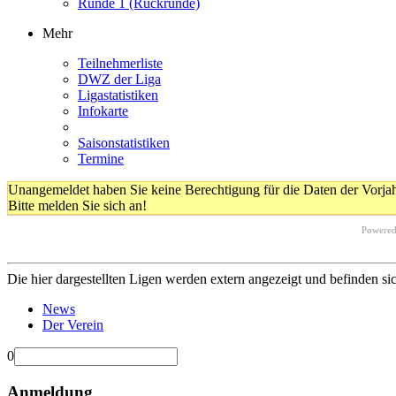
Runde 1 (Rückrunde)
Mehr
Teilnehmerliste
DWZ der Liga
Ligastatistiken
Infokarte
Saisonstatistiken
Termine
Unangemeldet haben Sie keine Berechtigung für die Daten der Vorja
Bitte melden Sie sich an!
Powere
Die hier dargestellten Ligen werden extern angezeigt und befinden si
News
Der Verein
0
Anmeldung