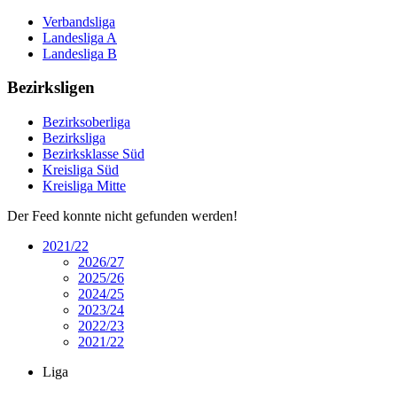
Verbandsliga
Landesliga A
Landesliga B
Bezirksligen
Bezirksoberliga
Bezirksliga
Bezirksklasse Süd
Kreisliga Süd
Kreisliga Mitte
Der Feed konnte nicht gefunden werden!
2021/22
2026/27
2025/26
2024/25
2023/24
2022/23
2021/22
Liga