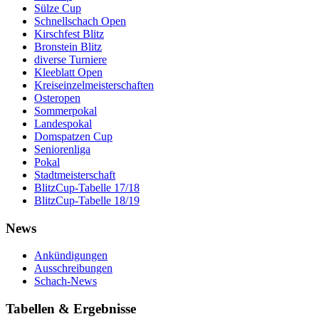
Sülze Cup
Schnellschach Open
Kirschfest Blitz
Bronstein Blitz
diverse Turniere
Kleeblatt Open
Kreiseinzelmeisterschaften
Osteropen
Sommerpokal
Landespokal
Domspatzen Cup
Seniorenliga
Pokal
Stadtmeisterschaft
BlitzCup-Tabelle 17/18
BlitzCup-Tabelle 18/19
News
Ankündigungen
Ausschreibungen
Schach-News
Tabellen & Ergebnisse