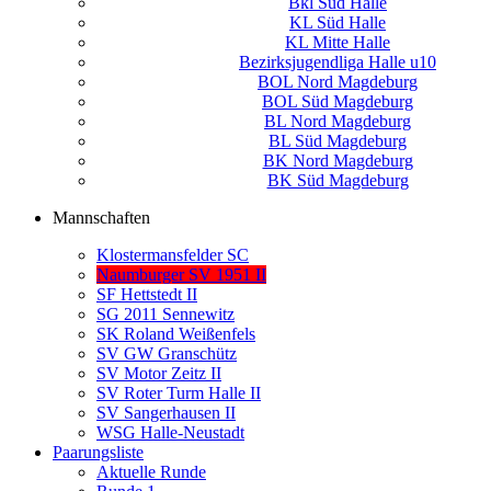
Bkl Süd Halle
KL Süd Halle
KL Mitte Halle
Bezirksjugendliga Halle u10
BOL Nord Magdeburg
BOL Süd Magdeburg
BL Nord Magdeburg
BL Süd Magdeburg
BK Nord Magdeburg
BK Süd Magdeburg
Mannschaften
Klostermansfelder SC
Naumburger SV 1951 II
SF Hettstedt II
SG 2011 Sennewitz
SK Roland Weißenfels
SV GW Granschütz
SV Motor Zeitz II
SV Roter Turm Halle II
SV Sangerhausen II
WSG Halle-Neustadt
Paarungsliste
Aktuelle Runde