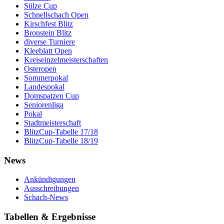
Sülze Cup
Schnellschach Open
Kirschfest Blitz
Bronstein Blitz
diverse Turniere
Kleeblatt Open
Kreiseinzelmeisterschaften
Osteropen
Sommerpokal
Landespokal
Domspatzen Cup
Seniorenliga
Pokal
Stadtmeisterschaft
BlitzCup-Tabelle 17/18
BlitzCup-Tabelle 18/19
News
Ankündigungen
Ausschreibungen
Schach-News
Tabellen & Ergebnisse