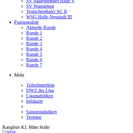
SV Saalespringer Halle V
SV Wansleben
Teutschenthaler SC II
WSG Halle-Neustadt III
Paarungsliste
Aktuelle Runde
Runde 1
Runde 2
Runde 3
Runde 4
Runde 5
Runde 6
Runde 7
Mehr
Teilnehmerliste
DWZ der Liga
Ligastatistiken
Infokarte
Saisonstatistiken
Termine
Rangliste KL Mitte Halle