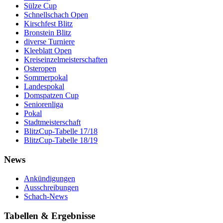
Sülze Cup
Schnellschach Open
Kirschfest Blitz
Bronstein Blitz
diverse Turniere
Kleeblatt Open
Kreiseinzelmeisterschaften
Osteropen
Sommerpokal
Landespokal
Domspatzen Cup
Seniorenliga
Pokal
Stadtmeisterschaft
BlitzCup-Tabelle 17/18
BlitzCup-Tabelle 18/19
News
Ankündigungen
Ausschreibungen
Schach-News
Tabellen & Ergebnisse