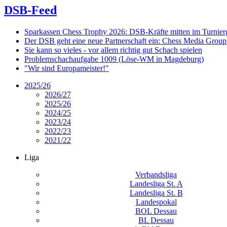
DSB-Feed
Sparkassen Chess Trophy 2026: DSB-Kräfte mitten im Turnie
Der DSB geht eine neue Partnerschaft ein: Chess Media Grou
Sie kann so vieles - vor allem richtig gut Schach spielen
Problemschachaufgabe 1009 (Löse-WM in Magdeburg)
"Wir sind Europameister!"
2025/26
2026/27
2025/26
2024/25
2023/24
2022/23
2021/22
Liga
Verbandsliga
Landesliga St. A
Landesliga St. B
Landespokal
BOL Dessau
BL Dessau