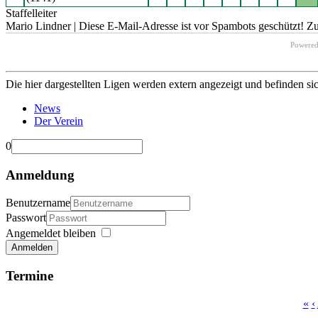
Staffelleiter
Mario Lindner |
Diese E-Mail-Adresse ist vor Spambots geschützt! Zu
Powere
Die hier dargestellten Ligen werden extern angezeigt und befinden si
News
Der Verein
0
Anmeldung
Benutzername
Passwort
Angemeldet bleiben
Anmelden
Termine
«
‹