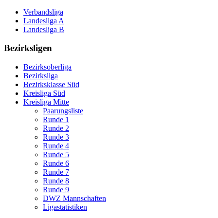
Verbandsliga
Landesliga A
Landesliga B
Bezirksligen
Bezirksoberliga
Bezirksliga
Bezirksklasse Süd
Kreisliga Süd
Kreisliga Mitte
Paarungsliste
Runde 1
Runde 2
Runde 3
Runde 4
Runde 5
Runde 6
Runde 7
Runde 8
Runde 9
DWZ Mannschaften
Ligastatistiken