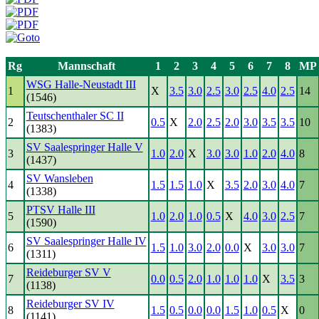
Rg
Mannschaft
1
2
3
4
5
6
7
8
MP
WSG Halle-Neustadt III
1
X
3.5
3.0
2.5
3.0
2.5
4.0
2.5
14
(1546)
Teutschenthaler SC II
2
0.5
X
2.0
2.5
2.0
3.0
3.5
3.5
10
(1383)
SV Saalespringer Halle V
3
1.0
2.0
X
3.0
3.0
1.0
2.0
4.0
8
(1437)
SV Wansleben
4
1.5
1.5
1.0
X
3.5
2.0
3.0
4.0
7
(1338)
PTSV Halle III
5
1.0
2.0
1.0
0.5
X
4.0
3.0
2.5
7
(1590)
SV Saalespringer Halle IV
6
1.5
1.0
3.0
2.0
0.0
X
3.0
3.0
7
(1311)
Reideburger SV V
7
0.0
0.5
2.0
1.0
1.0
1.0
X
3.5
3
(1138)
Reideburger SV IV
8
1.5
0.5
0.0
0.0
1.5
1.0
0.5
X
0
(1141)