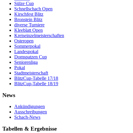
Sülze Cup
Schnellschach Open
Kirschfest Blitz
Bronstein Blitz
diverse Turniere
Kleeblatt Open
Kreiseinzelmeisterschaften
Osteropen
Sommerpokal
Landespokal
Domspatzen Cup
Seniorenliga
Pokal
Stadtmeisterschaft
BlitzCup-Tabelle 17/18
BlitzCup-Tabelle 18/19
News
Ankündigungen
Ausschreibungen
Schach-News
Tabellen & Ergebnisse