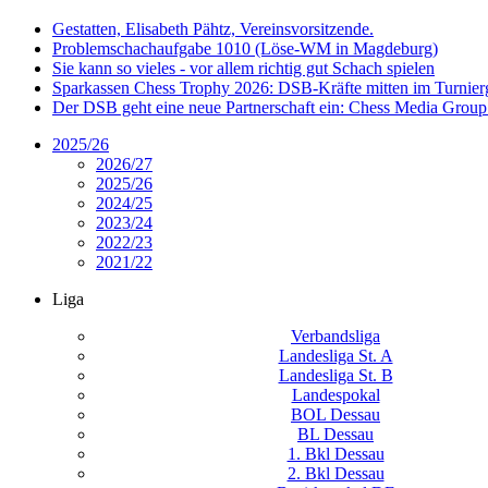
Gestatten, Elisabeth Pähtz, Vereinsvorsitzende.
Problemschachaufgabe 1010 (Löse-WM in Magdeburg)
Sie kann so vieles - vor allem richtig gut Schach spielen
Sparkassen Chess Trophy 2026: DSB-Kräfte mitten im Turnie
Der DSB geht eine neue Partnerschaft ein: Chess Media Grou
2025/26
2026/27
2025/26
2024/25
2023/24
2022/23
2021/22
Liga
Verbandsliga
Landesliga St. A
Landesliga St. B
Landespokal
BOL Dessau
BL Dessau
1. Bkl Dessau
2. Bkl Dessau