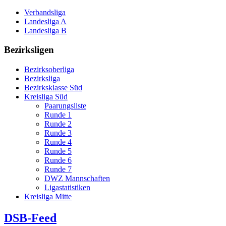
Verbandsliga
Landesliga A
Landesliga B
Bezirksligen
Bezirksoberliga
Bezirksliga
Bezirksklasse Süd
Kreisliga Süd
Paarungsliste
Runde 1
Runde 2
Runde 3
Runde 4
Runde 5
Runde 6
Runde 7
DWZ Mannschaften
Ligastatistiken
Kreisliga Mitte
DSB-Feed