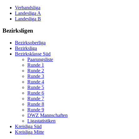
Verbandsliga
Landesliga A
Landesliga B
Bezirksligen
Bezirksoberliga
Bezirksliga
Bezirksklasse Süd
Paarungsliste
Runde 1
Runde 2
Runde 3
Runde 4
Runde 5
Runde 6
Runde 7
Runde 8
Runde 9
DWZ Mannschaften
Ligastatistiken
Kreisliga Süd
Kreisliga Mitte