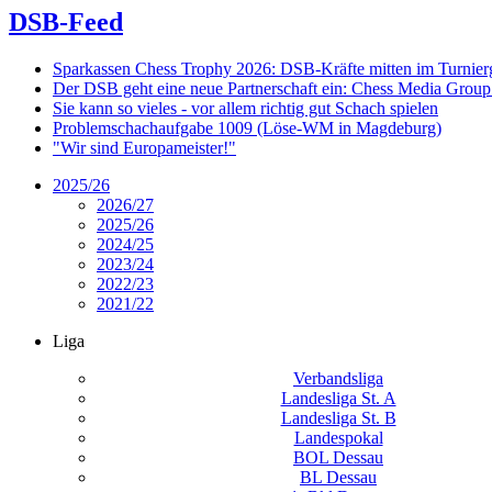
DSB-Feed
Sparkassen Chess Trophy 2026: DSB-Kräfte mitten im Turnie
Der DSB geht eine neue Partnerschaft ein: Chess Media Grou
Sie kann so vieles - vor allem richtig gut Schach spielen
Problemschachaufgabe 1009 (Löse-WM in Magdeburg)
"Wir sind Europameister!"
2025/26
2026/27
2025/26
2024/25
2023/24
2022/23
2021/22
Liga
Verbandsliga
Landesliga St. A
Landesliga St. B
Landespokal
BOL Dessau
BL Dessau