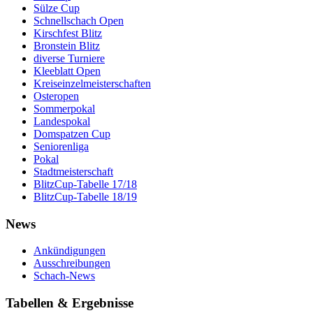
Sülze Cup
Schnellschach Open
Kirschfest Blitz
Bronstein Blitz
diverse Turniere
Kleeblatt Open
Kreiseinzelmeisterschaften
Osteropen
Sommerpokal
Landespokal
Domspatzen Cup
Seniorenliga
Pokal
Stadtmeisterschaft
BlitzCup-Tabelle 17/18
BlitzCup-Tabelle 18/19
News
Ankündigungen
Ausschreibungen
Schach-News
Tabellen & Ergebnisse