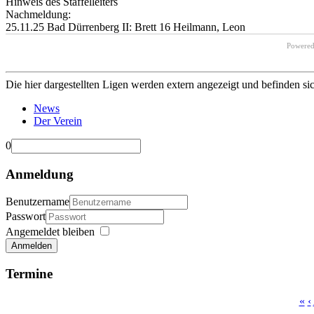
Hinweis des Staffelleiters
Nachmeldung:
25.11.25 Bad Dürrenberg II: Brett 16 Heilmann, Leon
Powere
Die hier dargestellten Ligen werden extern angezeigt und befinden si
News
Der Verein
0
Anmeldung
Benutzername
Passwort
Angemeldet bleiben
Anmelden
Termine
«
‹