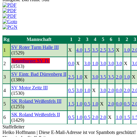
Rg
Mannschaft
1
2
3
4
5
6
1
2
3
SV Roter Turm Halle III
1
X
4.0
1.5
3.5
2.5
3.5
X
1.0
2.
(1529)
Naumburger SV IV
2
0.0
X
3.0
1.0
3.0
3.0
3.0
X
3.
(1513)
SV Eintr. Bad Dürrenberg II
3
2.5
1.0
X
3.0
3.5
3.5
2.0
1.0
X
(1386)
SV Motor Zeitz III
4
0.5
3.0
1.0
X
3.0
2.0
0.0
2.0
2.
(1530)
SK Roland Weißenfels III
5
1.5
1.0
0.5
1.0
X
2.0
0.0
0.5
2.
(1255)
SK Roland Weißenfels II
6
0.5
1.0
0.5
2.0
2.0
X
1.0
1.5
1.
(1429)
Staffelleiter
Heiko Hoffmann |
Diese E-Mail-Adresse ist vor Spambots geschützt! 