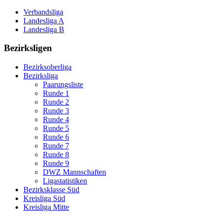
Verbandsliga
Landesliga A
Landesliga B
Bezirksligen
Bezirksoberliga
Bezirksliga
Paarungsliste
Runde 1
Runde 2
Runde 3
Runde 4
Runde 5
Runde 6
Runde 7
Runde 8
Runde 9
DWZ Mannschaften
Ligastatistiken
Bezirksklasse Süd
Kreisliga Süd
Kreisliga Mitte