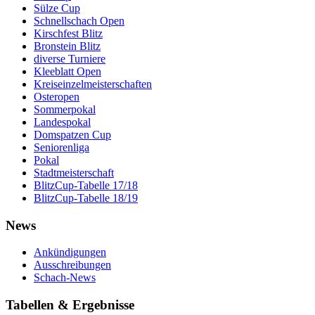
Sülze Cup
Schnellschach Open
Kirschfest Blitz
Bronstein Blitz
diverse Turniere
Kleeblatt Open
Kreiseinzelmeisterschaften
Osteropen
Sommerpokal
Landespokal
Domspatzen Cup
Seniorenliga
Pokal
Stadtmeisterschaft
BlitzCup-Tabelle 17/18
BlitzCup-Tabelle 18/19
News
Ankündigungen
Ausschreibungen
Schach-News
Tabellen & Ergebnisse