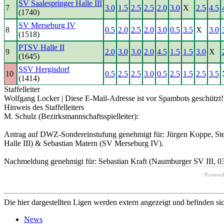
SV Saalespringer Halle III
7
3.0
1.5
2.5
2.5
2.0
3.0
X
2.5
4.5
(1740)
SV Merseburg IV
8
0.5
2.0
2.5
2.0
3.0
0.5
3.5
X
3.0
(1518)
PTSV Halle II
9
2.0
3.0
3.0
2.0
4.5
1.5
1.5
3.0
X
(1645)
SSV Hergisdorf
10
0.5
2.5
2.5
3.0
0.5
2.5
1.5
2.5
3.5
(1414)
Staffelleiter
Wolfgang Locker |
Diese E-Mail-Adresse ist vor Spambots geschützt! 
Hinweis des Staffelleiters
M. Schulz (Bezirksmannschaftsspielleiter):
Antrag auf DWZ-Sondereinstufung genehmigt für: Jürgen Koppe, Stef
Halle III) & Sebastian Matern (SV Merseburg IV).
Nachmeldung genehmigt für: Sebastian Kraft (Naumburger SV III, 0
Powere
Die hier dargestellten Ligen werden extern angezeigt und befinden si
News