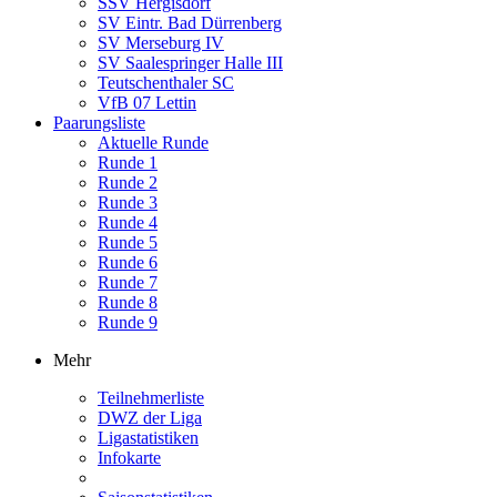
SSV Hergisdorf
SV Eintr. Bad Dürrenberg
SV Merseburg IV
SV Saalespringer Halle III
Teutschenthaler SC
VfB 07 Lettin
Paarungsliste
Aktuelle Runde
Runde 1
Runde 2
Runde 3
Runde 4
Runde 5
Runde 6
Runde 7
Runde 8
Runde 9
Mehr
Teilnehmerliste
DWZ der Liga
Ligastatistiken
Infokarte