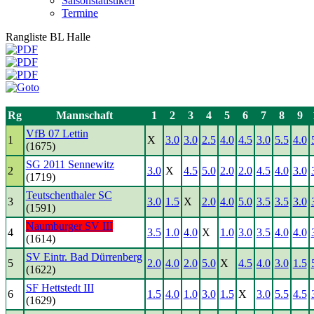
Saisonstatistiken
Termine
Rangliste BL Halle
Rg
Mannschaft
1
2
3
4
5
6
7
8
9
VfB 07 Lettin
1
X
3.0
3.0
2.5
4.0
4.5
3.0
5.5
4.0
(1675)
SG 2011 Sennewitz
2
3.0
X
4.5
5.0
2.0
2.0
4.5
4.0
3.0
(1719)
Teutschenthaler SC
3
3.0
1.5
X
2.0
4.0
5.0
3.5
3.5
3.0
(1591)
Naumburger SV III
4
3.5
1.0
4.0
X
1.0
3.0
3.5
4.0
4.0
(1614)
SV Eintr. Bad Dürrenberg
5
2.0
4.0
2.0
5.0
X
4.5
4.0
3.0
1.5
(1622)
SF Hettstedt III
6
1.5
4.0
1.0
3.0
1.5
X
3.0
5.5
4.5
(1629)