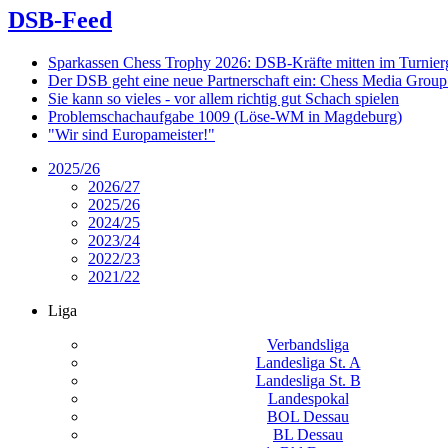
DSB-Feed
Sparkassen Chess Trophy 2026: DSB-Kräfte mitten im Turnie
Der DSB geht eine neue Partnerschaft ein: Chess Media Grou
Sie kann so vieles - vor allem richtig gut Schach spielen
Problemschachaufgabe 1009 (Löse-WM in Magdeburg)
"Wir sind Europameister!"
2025/26
2026/27
2025/26
2024/25
2023/24
2022/23
2021/22
Liga
Verbandsliga
Landesliga St. A
Landesliga St. B
Landespokal
BOL Dessau
BL Dessau