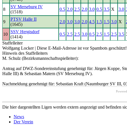
SV Merseburg IV
8
0.5
2.0
2.5
2.0
3.0
0.5
3.5
X
3.0
(1518)
PTSV Halle II
9
2.0
3.0
3.0
2.0
4.5
1.5
1.5
3.0
X
(1645)
SSV Hergisdorf
10
0.5
2.5
2.5
3.0
0.5
2.5
1.5
2.5
3.5
(1414)
Staffelleiter
Wolfgang Locker |
Diese E-Mail-Adresse ist vor Spambots geschützt! 
Hinweis des Staffelleiters
M. Schulz (Bezirksmannschaftsspielleiter):
Antrag auf DWZ-Sondereinstufung genehmigt für: Jürgen Koppe, Stef
Halle III) & Sebastian Matern (SV Merseburg IV).
Nachmeldung genehmigt für: Sebastian Kraft (Naumburger SV III, 0
Powere
Die hier dargestellten Ligen werden extern angezeigt und befinden si
News
Der Verein