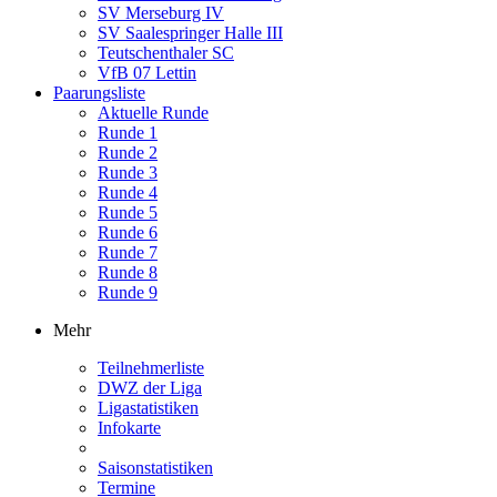
SV Merseburg IV
SV Saalespringer Halle III
Teutschenthaler SC
VfB 07 Lettin
Paarungsliste
Aktuelle Runde
Runde 1
Runde 2
Runde 3
Runde 4
Runde 5
Runde 6
Runde 7
Runde 8
Runde 9
Mehr
Teilnehmerliste
DWZ der Liga
Ligastatistiken
Infokarte
Saisonstatistiken
Termine