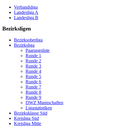
Verbandsliga
Landesliga A
Landesliga B
Bezirksligen
Bezirksoberliga
Bezirksliga
Paarungsliste
Runde 1
Runde 2
Runde 3
Runde 4
Runde 5
Runde 6
Runde 7
Runde 8
Runde 9
DWZ Mannschaften
Ligastatistiken
Bezirksklasse Süd
Kreisliga Süd
Kreisliga Mitte