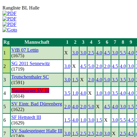
Rangliste BL Halle
Rg
Mannschaft
1
2
3
4
5
6
7
8
9
VfB 07 Lettin
1
X
3.0
3.0
2.5
4.0
4.5
3.0
5.5
4.0
(1675)
SG 2011 Sennewitz
2
3.0
X
4.5
5.0
2.0
2.0
4.5
4.0
3.0
(1719)
Teutschenthaler SC
3
3.0
1.5
X
2.0
4.0
5.0
3.5
3.5
3.0
(1591)
Naumburger SV III
4
3.5
1.0
4.0
X
1.0
3.0
3.5
4.0
4.0
(1614)
SV Eintr. Bad Dürrenberg
5
2.0
4.0
2.0
5.0
X
4.5
4.0
3.0
1.5
(1622)
SF Hettstedt III
6
1.5
4.0
1.0
3.0
1.5
X
3.0
5.5
4.5
(1629)
SV Saalespringer Halle III
7
3.0
1.5
2.5
2.5
2.0
3.0
X
2.5
4.5
(1740)