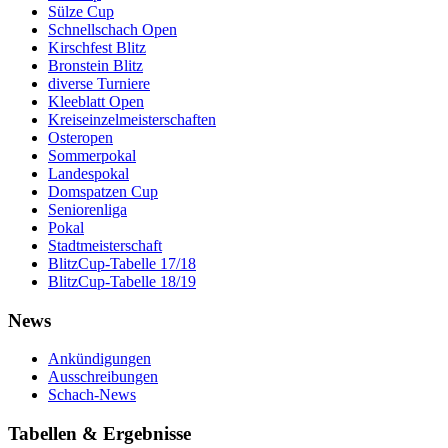
Sülze Cup
Schnellschach Open
Kirschfest Blitz
Bronstein Blitz
diverse Turniere
Kleeblatt Open
Kreiseinzelmeisterschaften
Osteropen
Sommerpokal
Landespokal
Domspatzen Cup
Seniorenliga
Pokal
Stadtmeisterschaft
BlitzCup-Tabelle 17/18
BlitzCup-Tabelle 18/19
News
Ankündigungen
Ausschreibungen
Schach-News
Tabellen & Ergebnisse