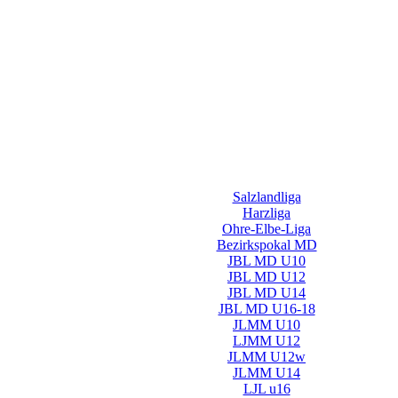
Salzlandliga
Harzliga
Ohre-Elbe-Liga
Bezirkspokal MD
JBL MD U10
JBL MD U12
JBL MD U14
JBL MD U16-18
JLMM U10
LJMM U12
JLMM U12w
JLMM U14
LJL u16