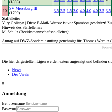
(1808)
SV Merseburg III
10
3.5
2.5
1.5
3.0
4.0
4.0
4.0
3.5
3.5
(1700)
Staffelleiter
Yury Golitsyn |
Diese E-Mail-Adresse ist vor Spambots geschützt! Zur
Hinweis des Staffelleiters
M. Schulz (Bezirksmannschaftsspielleiter):
Antrag auf DWZ-Sondereinstufung genehmigt für: Thomas Wernitz (R
Powere
Die hier dargestellten Ligen werden extern angezeigt und befinden si
News
Der Verein
0
Anmeldung
Benutzername
Passwort