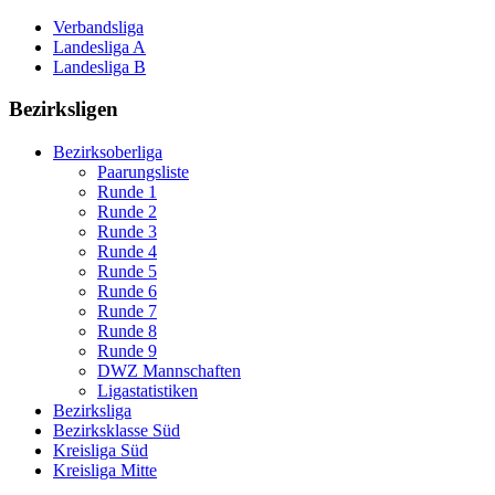
Verbandsliga
Landesliga A
Landesliga B
Bezirksligen
Bezirksoberliga
Paarungsliste
Runde 1
Runde 2
Runde 3
Runde 4
Runde 5
Runde 6
Runde 7
Runde 8
Runde 9
DWZ Mannschaften
Ligastatistiken
Bezirksliga
Bezirksklasse Süd
Kreisliga Süd
Kreisliga Mitte