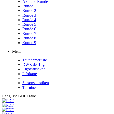
Aktuelle Runde
Runde 1
Runde 2
Runde 3
Runde 4
Runde 5
Runde 6
Runde 7
Runde 8
Runde 9
Mehr
Teilnehmerliste
DWZ der Liga
Ligastatistiken
Infokarte
Saisonstatistiken
Termine
Rangliste BOL Halle