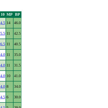
10
MP
BP
4.5
14
46.0
5.5
11
42.5
6.5
11
40.5
4.0
11
35.0
4.0
11
31.5
4.0
10
41.0
4.0
8
34.0
4.5
6
30.0
4.5
5
29.0