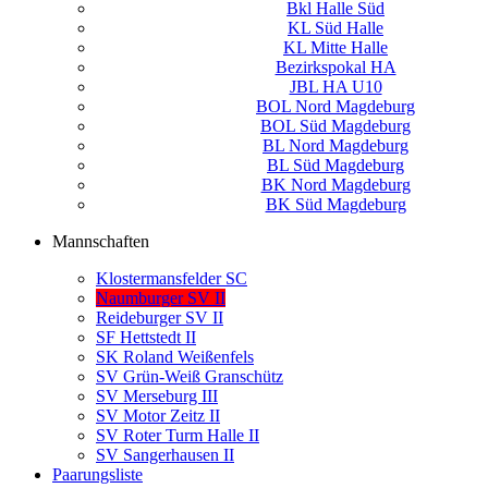
Bkl Halle Süd
KL Süd Halle
KL Mitte Halle
Bezirkspokal HA
JBL HA U10
BOL Nord Magdeburg
BOL Süd Magdeburg
BL Nord Magdeburg
BL Süd Magdeburg
BK Nord Magdeburg
BK Süd Magdeburg
Mannschaften
Klostermansfelder SC
Naumburger SV II
Reideburger SV II
SF Hettstedt II
SK Roland Weißenfels
SV Grün-Weiß Granschütz
SV Merseburg III
SV Motor Zeitz II
SV Roter Turm Halle II
SV Sangerhausen II
Paarungsliste