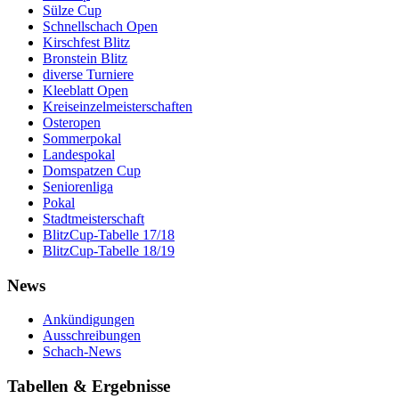
Sülze Cup
Schnellschach Open
Kirschfest Blitz
Bronstein Blitz
diverse Turniere
Kleeblatt Open
Kreiseinzelmeisterschaften
Osteropen
Sommerpokal
Landespokal
Domspatzen Cup
Seniorenliga
Pokal
Stadtmeisterschaft
BlitzCup-Tabelle 17/18
BlitzCup-Tabelle 18/19
News
Ankündigungen
Ausschreibungen
Schach-News
Tabellen & Ergebnisse