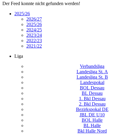
Der Feed konnte nicht gefunden werden!
2025/26
2026/27
2025/26
2024/25
2023/24
2022/23
2021/22
Liga
Verbandsliga
Landesliga St. A
Landesliga St. B
Landespokal
BOL Dessau
BL Dessau
1. Bkl Dessau
2. Bkl Dessau
Bezirkspokal DE
JBL DE U10
BOL Halle
BL Halle
Bkl Halle Nord