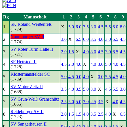
Rg
Mannschaft
1
2
3
4
5
6
7
8
9
SK Roland Weißenfels
1
X
5.0
6.0
3.5
3.0
4.5
5.5
6.0
8.0
(1729)
Naumburger SV II
2
3.0
X
6.5
6.0
3.5
4.0
3.0
6.5
4.5
(1774)
SV Roter Turm Halle II
3
2.0
1.5
X
4.0
8.0
4.5
3.0
6.5
4.5
(1721)
SF Hettstedt II
4
4.5
2.0
4.0
X
4.0
3.0
5.0
4.0
4.5
(1728)
Klostermansfelder SC
5
5.0
4.5
0.0
4.0
X
0.0
5.5
4.5
4.0
(1789)
SV Motor Zeitz II
6
3.5
4.0
3.5
5.0
8.0
X
4.5
5.5
3.0
(1688)
SV Grün-Weiß Granschütz
7
2.5
5.0
5.0
3.0
2.5
3.5
X
4.0
4.5
(1655)
Reideburger SV II
8
2.0
1.5
1.5
4.0
3.5
2.5
4.0
X
6.5
(1723)
SV Sangerhausen II
9
0.0
3.5
3.5
3.5
4.0
5.0
3.5
1.5
X