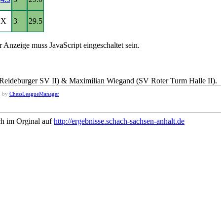
X
3
29.5
 Anzeige muss JavaScript eingeschaltet sein.
eideburger SV II) & Maximilian Wiegand (SV Roter Turm Halle II).
d by
ChessLeagueManager
ch im Orginal auf
http://ergebnisse.schach-sachsen-anhalt.de