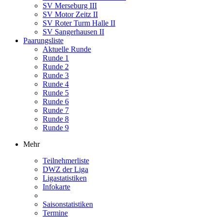
SV Merseburg III
SV Motor Zeitz II
SV Roter Turm Halle II
SV Sangerhausen II
Paarungsliste
Aktuelle Runde
Runde 1
Runde 2
Runde 3
Runde 4
Runde 5
Runde 6
Runde 7
Runde 8
Runde 9
Mehr
Teilnehmerliste
DWZ der Liga
Ligastatistiken
Infokarte
Saisonstatistiken
Termine