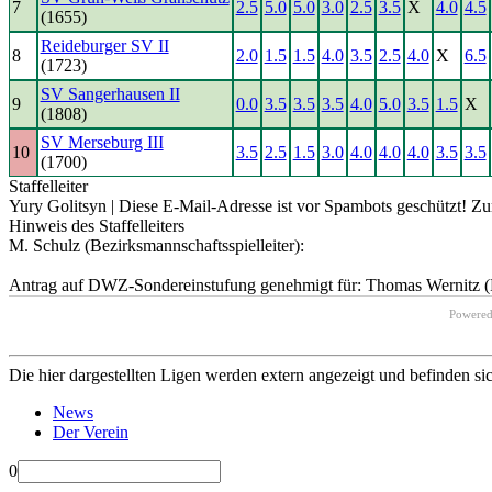
7
2.5
5.0
5.0
3.0
2.5
3.5
X
4.0
4.5
(1655)
Reideburger SV II
8
2.0
1.5
1.5
4.0
3.5
2.5
4.0
X
6.5
(1723)
SV Sangerhausen II
9
0.0
3.5
3.5
3.5
4.0
5.0
3.5
1.5
X
(1808)
SV Merseburg III
10
3.5
2.5
1.5
3.0
4.0
4.0
4.0
3.5
3.5
(1700)
Staffelleiter
Yury Golitsyn |
Diese E-Mail-Adresse ist vor Spambots geschützt! Zur
Hinweis des Staffelleiters
M. Schulz (Bezirksmannschaftsspielleiter):
Antrag auf DWZ-Sondereinstufung genehmigt für: Thomas Wernitz (R
Powere
Die hier dargestellten Ligen werden extern angezeigt und befinden si
News
Der Verein
0