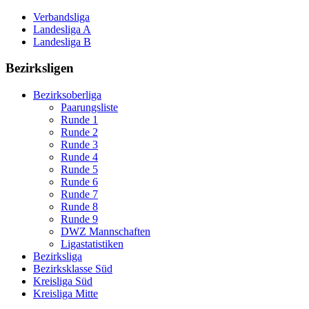
Verbandsliga
Landesliga A
Landesliga B
Bezirksligen
Bezirksoberliga
Paarungsliste
Runde 1
Runde 2
Runde 3
Runde 4
Runde 5
Runde 6
Runde 7
Runde 8
Runde 9
DWZ Mannschaften
Ligastatistiken
Bezirksliga
Bezirksklasse Süd
Kreisliga Süd
Kreisliga Mitte