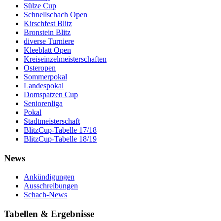
Sülze Cup
Schnellschach Open
Kirschfest Blitz
Bronstein Blitz
diverse Turniere
Kleeblatt Open
Kreiseinzelmeisterschaften
Osteropen
Sommerpokal
Landespokal
Domspatzen Cup
Seniorenliga
Pokal
Stadtmeisterschaft
BlitzCup-Tabelle 17/18
BlitzCup-Tabelle 18/19
News
Ankündigungen
Ausschreibungen
Schach-News
Tabellen & Ergebnisse