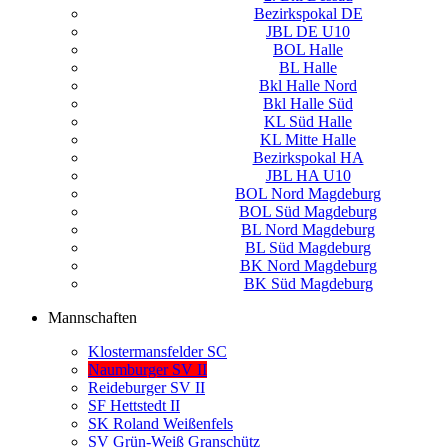
Bezirkspokal DE
JBL DE U10
BOL Halle
BL Halle
Bkl Halle Nord
Bkl Halle Süd
KL Süd Halle
KL Mitte Halle
Bezirkspokal HA
JBL HA U10
BOL Nord Magdeburg
BOL Süd Magdeburg
BL Nord Magdeburg
BL Süd Magdeburg
BK Nord Magdeburg
BK Süd Magdeburg
Mannschaften
Klostermansfelder SC
Naumburger SV II
Reideburger SV II
SF Hettstedt II
SK Roland Weißenfels
SV Grün-Weiß Granschütz