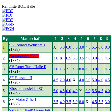
Rangliste BOL Halle
Rg
Mannschaft
1
2
3
4
5
6
7
8
9
SK Roland Weißenfels
1
X
5.0
6.0
3.5
3.0
4.5
5.5
6.0
8.0
(1729)
Naumburger SV II
2
3.0
X
6.5
6.0
3.5
4.0
3.0
6.5
4.5
(1774)
SV Roter Turm Halle II
3
2.0
1.5
X
4.0
8.0
4.5
3.0
6.5
4.5
(1721)
SF Hettstedt II
4
4.5
2.0
4.0
X
4.0
3.0
5.0
4.0
4.5
(1728)
Klostermansfelder SC
5
5.0
4.5
0.0
4.0
X
0.0
5.5
4.5
4.0
(1789)
SV Motor Zeitz II
6
3.5
4.0
3.5
5.0
8.0
X
4.5
5.5
3.0
(1688)
SV Grün-Weiß Granschütz