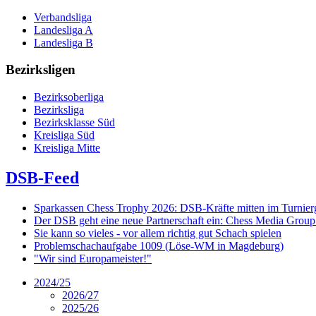
Verbandsliga
Landesliga A
Landesliga B
Bezirksligen
Bezirksoberliga
Bezirksliga
Bezirksklasse Süd
Kreisliga Süd
Kreisliga Mitte
DSB-Feed
Sparkassen Chess Trophy 2026: DSB-Kräfte mitten im Turnie
Der DSB geht eine neue Partnerschaft ein: Chess Media Grou
Sie kann so vieles - vor allem richtig gut Schach spielen
Problemschachaufgabe 1009 (Löse-WM in Magdeburg)
"Wir sind Europameister!"
2024/25
2026/27
2025/26