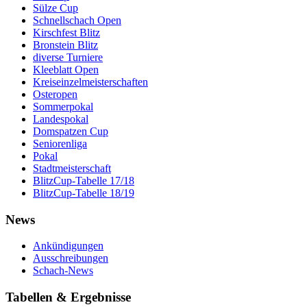
Sülze Cup
Schnellschach Open
Kirschfest Blitz
Bronstein Blitz
diverse Turniere
Kleeblatt Open
Kreiseinzelmeisterschaften
Osteropen
Sommerpokal
Landespokal
Domspatzen Cup
Seniorenliga
Pokal
Stadtmeisterschaft
BlitzCup-Tabelle 17/18
BlitzCup-Tabelle 18/19
News
Ankündigungen
Ausschreibungen
Schach-News
Tabellen & Ergebnisse