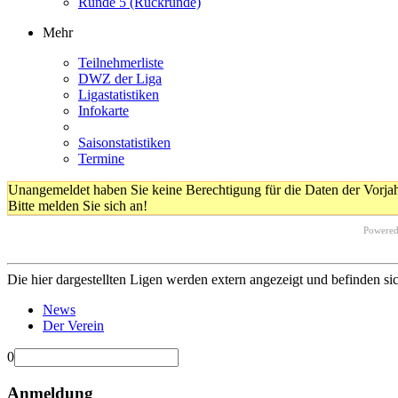
Runde 5 (Rückrunde)
Mehr
Teilnehmerliste
DWZ der Liga
Ligastatistiken
Infokarte
Saisonstatistiken
Termine
Unangemeldet haben Sie keine Berechtigung für die Daten der Vorja
Bitte melden Sie sich an!
Powere
Die hier dargestellten Ligen werden extern angezeigt und befinden si
News
Der Verein
0
Anmeldung