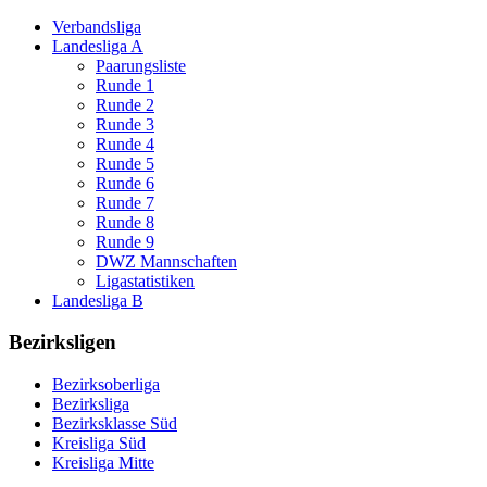
Verbandsliga
Landesliga A
Paarungsliste
Runde 1
Runde 2
Runde 3
Runde 4
Runde 5
Runde 6
Runde 7
Runde 8
Runde 9
DWZ Mannschaften
Ligastatistiken
Landesliga B
Bezirksligen
Bezirksoberliga
Bezirksliga
Bezirksklasse Süd
Kreisliga Süd
Kreisliga Mitte