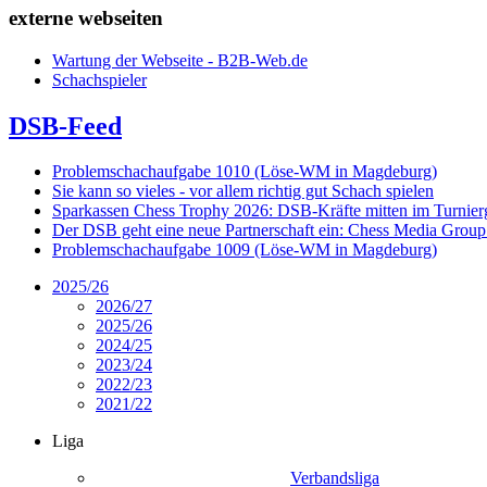
externe webseiten
Wartung der Webseite - B2B-Web.de
Schachspieler
DSB-Feed
Problemschachaufgabe 1010 (Löse-WM in Magdeburg)
Sie kann so vieles - vor allem richtig gut Schach spielen
Sparkassen Chess Trophy 2026: DSB-Kräfte mitten im Turnie
Der DSB geht eine neue Partnerschaft ein: Chess Media Grou
Problemschachaufgabe 1009 (Löse-WM in Magdeburg)
2025/26
2026/27
2025/26
2024/25
2023/24
2022/23
2021/22
Liga
Verbandsliga