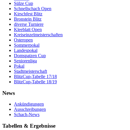
Sülze Cup
Schnellschach Open
Kirschfest Blitz
Bronstein Blitz
diverse Turniere
Kleeblatt Open
Kreiseinzelmeisterschaften
Osteropen
Sommerpokal
Landespokal
Domspatzen Cup
Seniorenliga
Pokal
Stadtmeisterschaft
BlitzCup-Tabelle 17/18
BlitzCup-Tabelle 18/19
News
Ankündigungen
Ausschreibungen
Schach-News
Tabellen & Ergebnisse