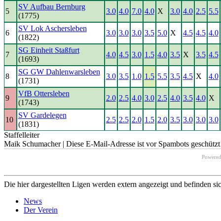
SV Aufbau Bernburg
5
3.0
4.0
7.0
4.0
X
3.0
4.0
2.5
5.5
(1775)
SV Lok Aschersleben
6
3.0
3.0
3.0
3.5
5.0
X
4.5
4.5
4.0
(1822)
SG Einheit Staßfurt
7
4.0
4.5
3.0
1.5
4.0
3.5
X
3.5
4.5
(1693)
SG GW Dahlenwarsleben
8
3.0
3.5
1.0
1.5
5.5
3.5
4.5
X
4.0
(1731)
VfB Ottersleben
9
2.0
2.5
4.0
3.0
2.5
4.0
3.5
4.0
X
(1743)
SV Gardelegen
10
2.5
2.5
2.0
1.5
2.0
3.5
3.0
3.0
3.0
(1831)
Staffelleiter
Maik Schumacher |
Diese E-Mail-Adresse ist vor Spambots geschützt!
Powere
Die hier dargestellten Ligen werden extern angezeigt und befinden si
News
Der Verein