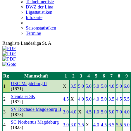
Teilnehmerliste
DWZ der Liga
Ligastatistiken
Infokarte
Saisonstatistiken
Termine
Rangliste Landesliga St. A
Rg
Mannschaft
1
2
3
4
5
6
7
8
9
USC Magdeburg II
1
X
3.5
5.0
5.0
5.0
5.0
4.0
5.0
6.0
(1871)
Stendaler SK
2
4.5
X
4.0
5.0
4.0
5.0
3.5
4.5
5.5
(1872)
SV Rochade Magdeburg II
3
3.0
4.0
X
4.5
1.0
5.0
5.0
7.0
4.0
(1873)
SC Norbertus Magdeburg
4
3.0
3.0
3.5
X
4.0
4.5
6.5
5.5
5.0
(1823)