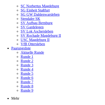
SC Norbertus Magdeburg
SG Einheit Staßfurt
SG GW Dahlenwarsleben
Stendaler SK
SV Aufbau Bernburg
SV Gardelegen
SV Lok Aschersleben
SV Rochade Magdeburg II
USC Magdeburg II
VfB Ottersleben
Paarungsliste
Aktuelle Runde
Runde 1
Runde 2
Runde 3
Runde 4
Runde 5
Runde 6
Runde 7
Runde 8
Runde 9
Mehr