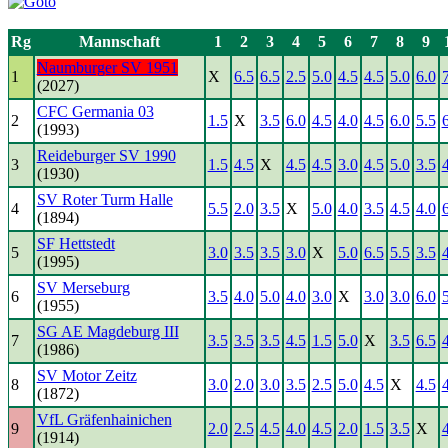
Rg
Mannschaft
1
2
3
4
5
6
7
8
9
Naumburger SV 1951
1
X
6.5
6.5
2.5
5.0
4.5
4.5
5.0
6.0
(2027)
CFC Germania 03
2
1.5
X
3.5
6.0
4.5
4.0
4.5
6.0
5.5
(1993)
Reideburger SV 1990
3
1.5
4.5
X
4.5
4.5
3.0
4.5
5.0
3.5
(1930)
SV Roter Turm Halle
4
5.5
2.0
3.5
X
5.0
4.0
3.5
4.5
4.0
(1894)
SF Hettstedt
5
3.0
3.5
3.5
3.0
X
5.0
6.5
5.5
3.5
(1995)
SV Merseburg
6
3.5
4.0
5.0
4.0
3.0
X
3.0
3.0
6.0
(1955)
SG AE Magdeburg III
7
3.5
3.5
3.5
4.5
1.5
5.0
X
3.5
6.5
(1986)
SV Motor Zeitz
8
3.0
2.0
3.0
3.5
2.5
5.0
4.5
X
4.5
(1872)
VfL Gräfenhainichen
9
2.0
2.5
4.5
4.0
4.5
2.0
1.5
3.5
X
(1914)