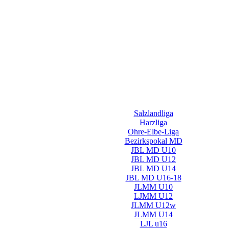
Salzlandliga
Harzliga
Ohre-Elbe-Liga
Bezirkspokal MD
JBL MD U10
JBL MD U12
JBL MD U14
JBL MD U16-18
JLMM U10
LJMM U12
JLMM U12w
JLMM U14
LJL u16