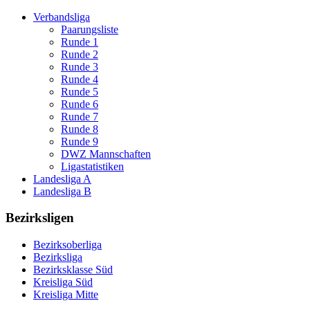
Verbandsliga
Paarungsliste
Runde 1
Runde 2
Runde 3
Runde 4
Runde 5
Runde 6
Runde 7
Runde 8
Runde 9
DWZ Mannschaften
Ligastatistiken
Landesliga A
Landesliga B
Bezirksligen
Bezirksoberliga
Bezirksliga
Bezirksklasse Süd
Kreisliga Süd
Kreisliga Mitte