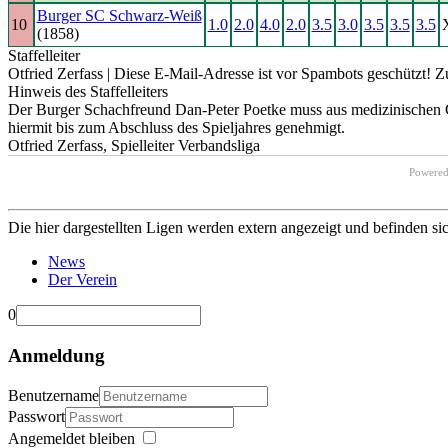
Burger SC Schwarz-Weiß
10
1.0
2.0
4.0
2.0
3.5
3.0
3.5
3.5
3.5
(1858)
Staffelleiter
Otfried Zerfass |
Diese E-Mail-Adresse ist vor Spambots geschützt! Zu
Hinweis des Staffelleiters
Der Burger Schachfreund Dan-Peter Poetke muss aus medizinischen Gr
hiermit bis zum Abschluss des Spieljahres genehmigt.
Otfried Zerfass, Spielleiter Verbandsliga
Powere
Die hier dargestellten Ligen werden extern angezeigt und befinden si
News
Der Verein
0
Anmeldung
Benutzername
Passwort
Angemeldet bleiben