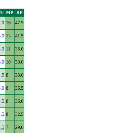
10
MP
BP
7.0
16
47.5
6.0
13
41.5
4.0
11
35.0
6.0
10
38.0
4.5
8
38.0
5.0
8
36.5
4.5
8
36.0
4.5
8
32.5
4.5
7
29.0