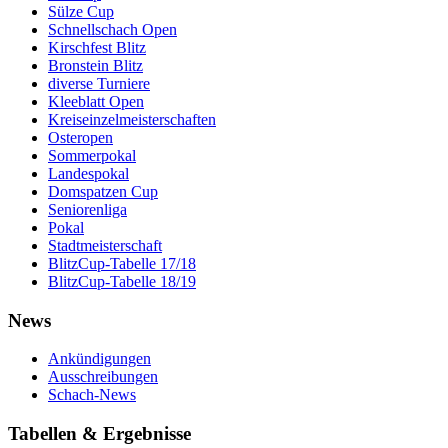
Sülze Cup
Schnellschach Open
Kirschfest Blitz
Bronstein Blitz
diverse Turniere
Kleeblatt Open
Kreiseinzelmeisterschaften
Osteropen
Sommerpokal
Landespokal
Domspatzen Cup
Seniorenliga
Pokal
Stadtmeisterschaft
BlitzCup-Tabelle 17/18
BlitzCup-Tabelle 18/19
News
Ankündigungen
Ausschreibungen
Schach-News
Tabellen & Ergebnisse