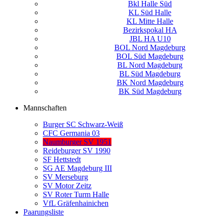
Bkl Halle Süd
KL Süd Halle
KL Mitte Halle
Bezirkspokal HA
JBL HA U10
BOL Nord Magdeburg
BOL Süd Magdeburg
BL Nord Magdeburg
BL Süd Magdeburg
BK Nord Magdeburg
BK Süd Magdeburg
Mannschaften
Burger SC Schwarz-Weiß
CFC Germania 03
Naumburger SV 1951
Reideburger SV 1990
SF Hettstedt
SG AE Magdeburg III
SV Merseburg
SV Motor Zeitz
SV Roter Turm Halle
VfL Gräfenhainichen
Paarungsliste