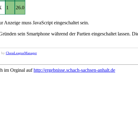
X
1
26.0
r Anzeige muss JavaScript eingeschaltet sein.
ünden sein Smartphone während der Partien eingeschaltet lassen. Die
d by
ChessLeagueManager
ch im Orginal auf
http://ergebnisse.schach-sachsen-anhalt.de