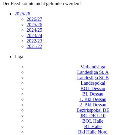
Der Feed konnte nicht gefunden werden!
2025/26
2026/27
2025/26
2024/25
2023/24
2022/23
2021/22
Liga
Verbandsliga
Landesliga St. A
Landesliga St. B
Landespokal
BOL Dessau
BL Dessau
1. Bkl Dessau
2. Bkl Dessau
Bezirkspokal DE
JBL DE U10
BOL Halle
BL Halle
Bkl Halle Nord