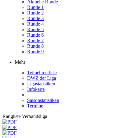
Aktuelle Runde
Runde 1
Runde 2
Runde 3
Runde 4
Runde 5
Runde 6
Runde 7
Runde 8
Runde 9
Mehr
Teilnehmerliste
DWZ der Liga
Ligastatistiken
Infokarte
Saisonstatistiken
Termine
Rangliste Verbandsliga