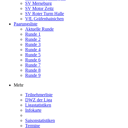
SV Merseburg
SV Motor Zeitz
SV Roter Turm Halle
VfL Gräfenhainichen
Paarungsliste
Aktuelle Runde
Runde 1
Runde 2
Runde 3
Runde 4
Runde 5
Runde 6
Runde 7
Runde 8
Runde 9
Mehr
Teilnehmerliste
DWZ der Liga
Ligastatistiken
Infokarte
Saisonstatistiken
Termine