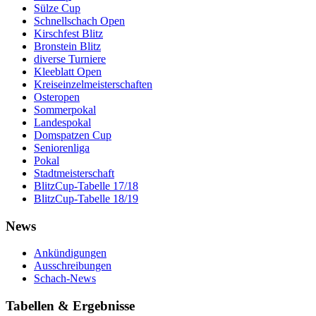
Sülze Cup
Schnellschach Open
Kirschfest Blitz
Bronstein Blitz
diverse Turniere
Kleeblatt Open
Kreiseinzelmeisterschaften
Osteropen
Sommerpokal
Landespokal
Domspatzen Cup
Seniorenliga
Pokal
Stadtmeisterschaft
BlitzCup-Tabelle 17/18
BlitzCup-Tabelle 18/19
News
Ankündigungen
Ausschreibungen
Schach-News
Tabellen & Ergebnisse