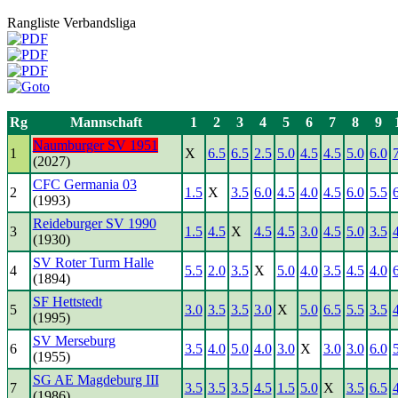
Rangliste Verbandsliga
Rg
Mannschaft
1
2
3
4
5
6
7
8
9
Naumburger SV 1951
1
X
6.5
6.5
2.5
5.0
4.5
4.5
5.0
6.0
(2027)
CFC Germania 03
2
1.5
X
3.5
6.0
4.5
4.0
4.5
6.0
5.5
(1993)
Reideburger SV 1990
3
1.5
4.5
X
4.5
4.5
3.0
4.5
5.0
3.5
(1930)
SV Roter Turm Halle
4
5.5
2.0
3.5
X
5.0
4.0
3.5
4.5
4.0
(1894)
SF Hettstedt
5
3.0
3.5
3.5
3.0
X
5.0
6.5
5.5
3.5
(1995)
SV Merseburg
6
3.5
4.0
5.0
4.0
3.0
X
3.0
3.0
6.0
(1955)
SG AE Magdeburg III
7
3.5
3.5
3.5
4.5
1.5
5.0
X
3.5
6.5
(1986)