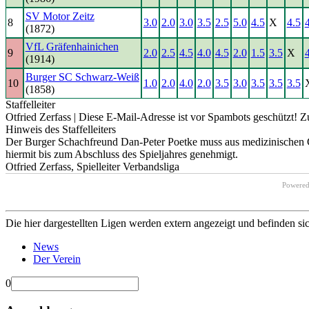
SV Motor Zeitz
8
3.0
2.0
3.0
3.5
2.5
5.0
4.5
X
4.5
(1872)
VfL Gräfenhainichen
9
2.0
2.5
4.5
4.0
4.5
2.0
1.5
3.5
X
(1914)
Burger SC Schwarz-Weiß
10
1.0
2.0
4.0
2.0
3.5
3.0
3.5
3.5
3.5
(1858)
Staffelleiter
Otfried Zerfass |
Diese E-Mail-Adresse ist vor Spambots geschützt! Zu
Hinweis des Staffelleiters
Der Burger Schachfreund Dan-Peter Poetke muss aus medizinischen Gr
hiermit bis zum Abschluss des Spieljahres genehmigt.
Otfried Zerfass, Spielleiter Verbandsliga
Powere
Die hier dargestellten Ligen werden extern angezeigt und befinden si
News
Der Verein
0