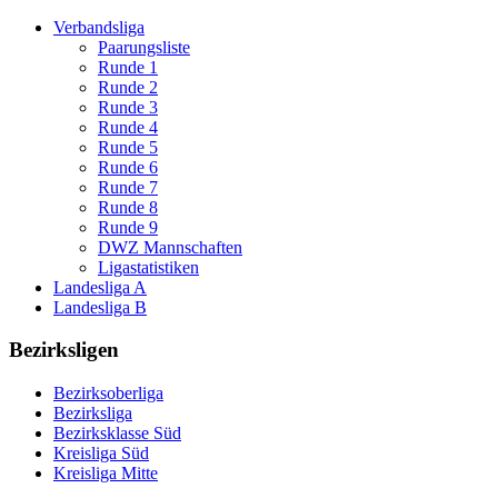
Verbandsliga
Paarungsliste
Runde 1
Runde 2
Runde 3
Runde 4
Runde 5
Runde 6
Runde 7
Runde 8
Runde 9
DWZ Mannschaften
Ligastatistiken
Landesliga A
Landesliga B
Bezirksligen
Bezirksoberliga
Bezirksliga
Bezirksklasse Süd
Kreisliga Süd
Kreisliga Mitte