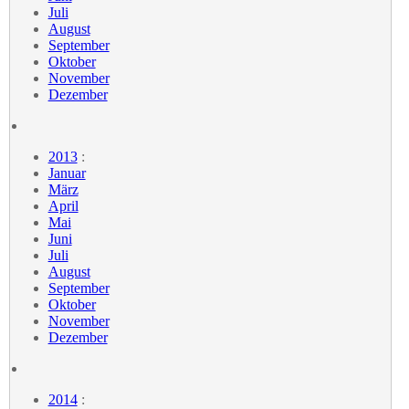
Juli
August
September
Oktober
November
Dezember
2013
:
Januar
März
April
Mai
Juni
Juli
August
September
Oktober
November
Dezember
2014
: