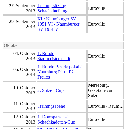
27. September
Leitungssitzung
Euroville
2013
Schachabteilung
KL/ Naumburger SV
29. September
1951 VI - Naumburger
Euroville
2013
SV 1951 V
Oktober
04. Oktober
1. Runde
Euroville
2013
Stadtmeisterschaft
1. Runde Bezirkspokal /
06. Oktober
Naumburg P1 u. P2
2013
Freilos
Merseburg,
10. Oktober
2. Sülze - Cup
Gaststätte zur
2013
Sülze
11. Oktober
Trainingsabend
Euroville / Raum 2
2013
12. Oktober
1. Domspatzen-/
Euroville
2013
Schachkadetten-Cup