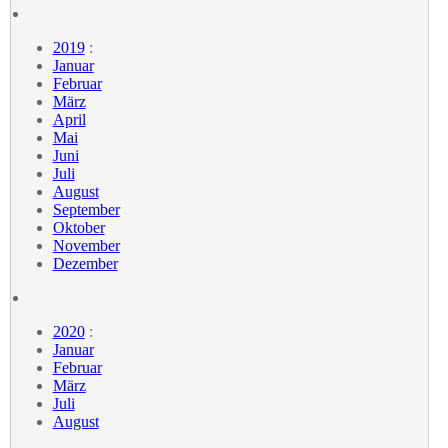
2019
:
Januar
Februar
März
April
Mai
Juni
Juli
August
September
Oktober
November
Dezember
2020
:
Januar
Februar
März
Juli
August