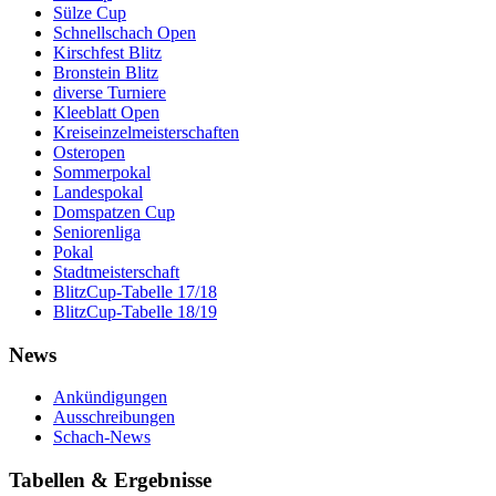
Sülze Cup
Schnellschach Open
Kirschfest Blitz
Bronstein Blitz
diverse Turniere
Kleeblatt Open
Kreiseinzelmeisterschaften
Osteropen
Sommerpokal
Landespokal
Domspatzen Cup
Seniorenliga
Pokal
Stadtmeisterschaft
BlitzCup-Tabelle 17/18
BlitzCup-Tabelle 18/19
News
Ankündigungen
Ausschreibungen
Schach-News
Tabellen & Ergebnisse