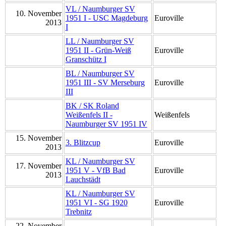
VL / Naumburger SV
10. November
1951 I - USC Magdeburg
Euroville
2013
I
LL / Naumburger SV
1951 II - Grün-Weiß
Euroville
Granschütz I
BL / Naumburger SV
1951 III - SV Merseburg
Euroville
III
BK / SK Roland
Weißenfels II -
Weißenfels
Naumburger SV 1951 IV
15. November
3. Blitzcup
Euroville
2013
KL / Naumburger SV
17. November
1951 V - VfB Bad
Euroville
2013
Lauchstädt
KL / Naumburger SV
1951 VI - SG 1920
Euroville
Trebnitz
22. November