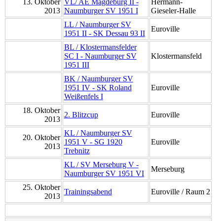
13. Oktober
VL/ AE Magdeburg II -
Hermann-
2013
Naumburger SV 1951 I
Gieseler-Halle
LL / Naumburger SV
Euroville
1951 II - SK Dessau 93 II
BL / Klostermansfelder
SC I - Naumburger SV
Klostermansfeld
1951 III
BK / Naumburger SV
1951 IV - SK Roland
Euroville
Weißenfels I
18. Oktober
2. Blitzcup
Euroville
2013
KL / Naumburger SV
20. Oktober
1951 V - SG 1920
Euroville
2013
Trebnitz
KL / SV Merseburg V -
Merseburg
Naumburger SV 1951 VI
25. Oktober
Trainingsabend
Euroville / Raum 2
2013