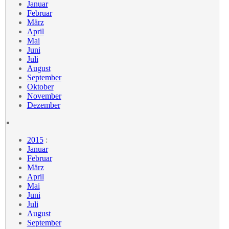
Januar
Februar
März
April
Mai
Juni
Juli
August
September
Oktober
November
Dezember
2015
:
Januar
Februar
März
April
Mai
Juni
Juli
August
September