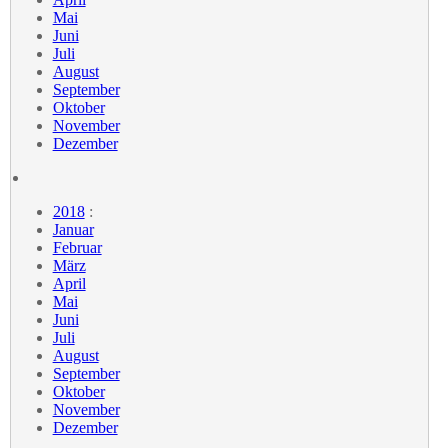
Mai
Juni
Juli
August
September
Oktober
November
Dezember
2018
:
Januar
Februar
März
April
Mai
Juni
Juli
August
September
Oktober
November
Dezember