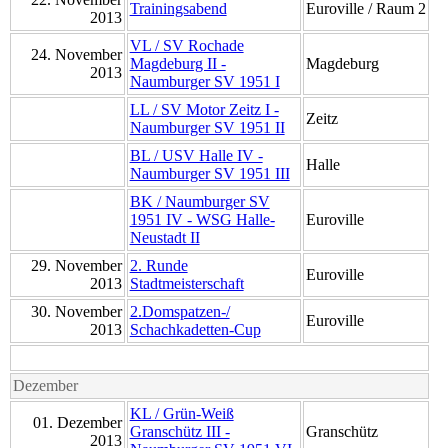
Trainingsabend
Euroville / Raum 2
2013
VL / SV Rochade
24. November
Magdeburg II -
Magdeburg
2013
Naumburger SV 1951 I
LL / SV Motor Zeitz I -
Zeitz
Naumburger SV 1951 II
BL / USV Halle IV -
Halle
Naumburger SV 1951 III
BK / Naumburger SV
1951 IV - WSG Halle-
Euroville
Neustadt II
29. November
2. Runde
Euroville
2013
Stadtmeisterschaft
30. November
2.Domspatzen-/
Euroville
2013
Schachkadetten-Cup
Dezember
KL / Grün-Weiß
01. Dezember
Granschütz III -
Granschütz
2013