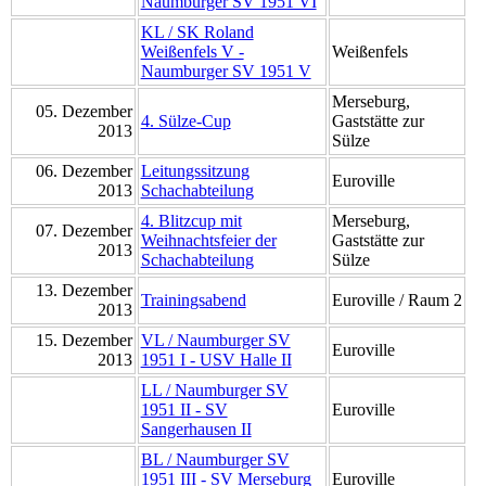
Naumburger SV 1951 VI
KL / SK Roland
Weißenfels V -
Weißenfels
Naumburger SV 1951 V
Merseburg,
05. Dezember
4. Sülze-Cup
Gaststätte zur
2013
Sülze
06. Dezember
Leitungssitzung
Euroville
2013
Schachabteilung
4. Blitzcup mit
Merseburg,
07. Dezember
Weihnachtsfeier der
Gaststätte zur
2013
Schachabteilung
Sülze
13. Dezember
Trainingsabend
Euroville / Raum 2
2013
15. Dezember
VL / Naumburger SV
Euroville
2013
1951 I - USV Halle II
LL / Naumburger SV
1951 II - SV
Euroville
Sangerhausen II
BL / Naumburger SV
1951 III - SV Merseburg
Euroville